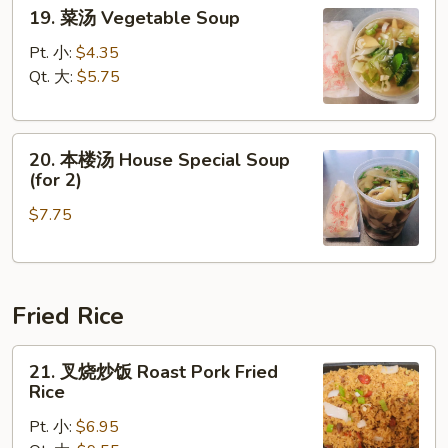
19.
Sour
19. 菜汤 Vegetable Soup
菜
Soup
汤
Pt. 小:
$4.35
Vegetable
Qt. 大:
$5.75
Soup
20.
20. 本楼汤 House Special Soup
本
(for 2)
楼
$7.75
汤
House
Special
Soup
Fried Rice
(for
2)
21.
21. 叉烧炒饭 Roast Pork Fried
叉
Rice
烧
Pt. 小:
$6.95
炒