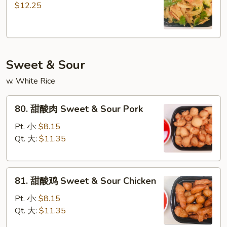
喱
$12.25
虾
Curry
Shrimp
Sweet & Sour
w. White Rice
80.
80. 甜酸肉 Sweet & Sour Pork
甜
酸
Pt. 小:
$8.15
肉
Qt. 大:
$11.35
Sweet
&
81.
Sour
81. 甜酸鸡 Sweet & Sour Chicken
甜
Pork
酸
Pt. 小:
$8.15
鸡
Qt. 大:
$11.35
Sweet