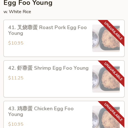
Egg Foo Young
w. White Rice
41.
41. 叉烧蓉蛋 Roast Pork Egg Foo
叉
Young
烧
$10.95
蓉
蛋
Roast
42.
Pork
42. 虾蓉蛋 Shrimp Egg Foo Young
虾
Egg
蓉
Foo
$11.25
蛋
Young
Shrimp
Egg
43.
Foo
43. 鸡蓉蛋 Chicken Egg Foo
鸡
Young
Young
蓉
$10.95
蛋