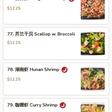
宫
Sauce
保
$12.25
虾
Kung
Pao
77.
Shrimp
77. 芥兰干贝 Scallop w. Broccoli
芥
兰
$12.25
干
贝
Scallop
78.
w.
78. 湖南虾 Hunan Shrimp
湖
Broccoli
南
$12.25
虾
Hunan
Shrimp
79.
79. 咖喱虾 Curry Shrimp
咖