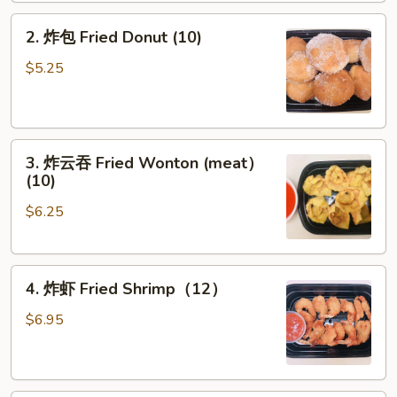
2.
2. 炸包 Fried Donut (10)
炸
包
$5.25
Fried
Donut
(10)
3.
3. 炸云吞 Fried Wonton (meat）
炸
(10)
云
$6.25
吞
Fried
Wonton
4.
(meat）
4. 炸虾 Fried Shrimp（12）
炸
(10)
虾
$6.95
Fried
Shrimp（12）