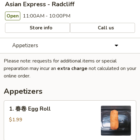
Asian Express - Radcliff
11:00AM - 10:00PM
Open
Store info
Call us
Appetizers
Please note: requests for additional items or special
preparation may incur an
extra charge
not calculated on your
online order.
Appetizers
1.
1. 春卷 Egg Roll
春
卷
$1.99
Egg
Roll