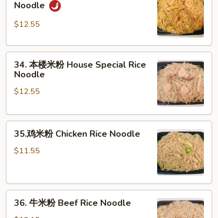
星
Noodle
洲
米
$12.55
粉
Singapore
34.
Rice
34. 本楼米粉 House Special Rice
本
Noodle
Noodle
楼
$12.55
米
粉
House
35.
Special
35.鸡米粉 Chicken Rice Noodle
鸡
Rice
米
Noodle
$11.55
粉
Chicken
Rice
36.
Noodle
36. 牛米粉 Beef Rice Noodle
牛