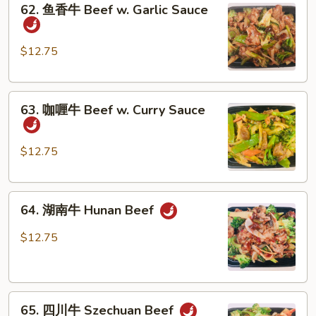
62. 鱼香牛 Beef w. Garlic Sauce
Vegetables
鱼
香
牛
$12.75
Beef
w.
63.
Garlic
63. 咖喱牛 Beef w. Curry Sauce
咖
Sauce
喱
牛
$12.75
Beef
w.
64.
Curry
64. 湖南牛 Hunan Beef
湖
Sauce
南
$12.75
牛
Hunan
Beef
65.
65. 四川牛 Szechuan Beef