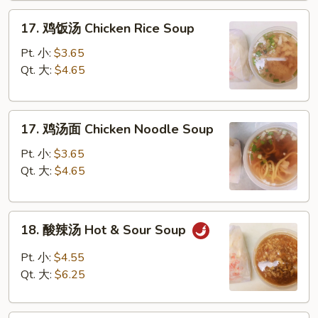
Drop
17.
Soup
17. 鸡饭汤 Chicken Rice Soup
鸡
饭
Pt. 小:
$3.65
汤
Qt. 大:
$4.65
Chicken
Rice
17.
Soup
17. 鸡汤面 Chicken Noodle Soup
鸡
汤
Pt. 小:
$3.65
面
Qt. 大:
$4.65
Chicken
Noodle
18.
Soup
18. 酸辣汤 Hot & Sour Soup
酸
辣
Pt. 小:
$4.55
汤
Qt. 大:
$6.25
Hot
&