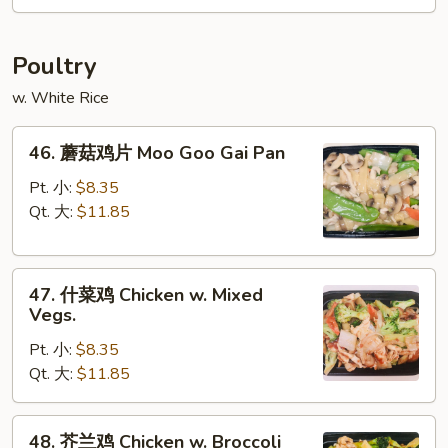
Foo
Young
Poultry
w. White Rice
46.
46. 蘑菇鸡片 Moo Goo Gai Pan
蘑
菇
Pt. 小:
$8.35
鸡
Qt. 大:
$11.85
片
Moo
47.
Goo
47. 什菜鸡 Chicken w. Mixed
什
Gai
Vegs.
菜
Pan
Pt. 小:
$8.35
鸡
Qt. 大:
$11.85
Chicken
w.
Mixed
48.
48. 芥兰鸡 Chicken w. Broccoli