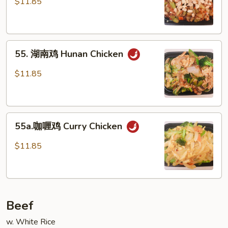
$11.85
鸡
Kung
Pao
55.
Chicken
55. 湖南鸡 Hunan Chicken
湖
南
$11.85
鸡
Hunan
Chicken
55a.
55a.咖喱鸡 Curry Chicken
咖
喱
$11.85
鸡
Curry
Chicken
Beef
w. White Rice