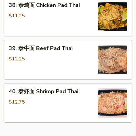
38.
38. 泰鸡面 Chicken Pad Thai
泰
鸡
$11.25
面
Chicken
Pad
39.
Thai
39. 泰牛面 Beef Pad Thai
泰
牛
$12.25
面
Beef
Pad
40.
Thai
40. 泰虾面 Shrimp Pad Thai
泰
虾
$12.75
面
Shrimp
Pad
Thai