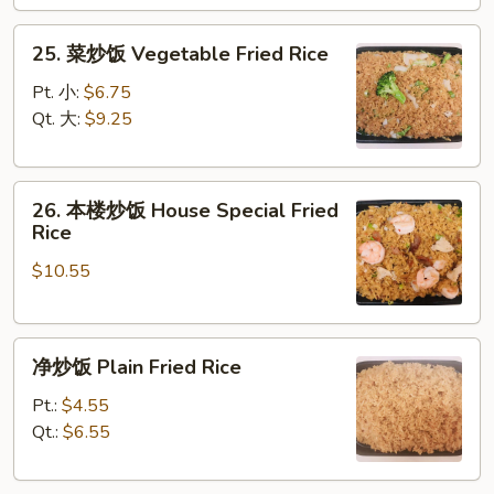
Fried
25.
Rice
25. 菜炒饭 Vegetable Fried Rice
菜
炒
Pt. 小:
$6.75
饭
Qt. 大:
$9.25
Vegetable
Fried
26.
Rice
26. 本楼炒饭 House Special Fried
本
Rice
楼
$10.55
炒
饭
House
净
Special
净炒饭 Plain Fried Rice
炒
Fried
饭
Rice
Pt.:
$4.55
Plain
Qt.:
$6.55
Fried
Rice