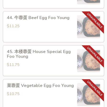
Chicken
Egg
44.
Foo
44. 牛蓉蛋 Beef Egg Foo Young
牛
Young
蓉
$11.25
蛋
Beef
Egg
45.
Foo
45. 本楼蓉蛋 House Special Egg
本
Young
Foo Young
楼
$11.75
蓉
蛋
House
菜
Special
菜蓉蛋 Vegetable Egg Foo Young
蓉
Egg
蛋
Foo
$10.75
Vegetable
Young
Egg