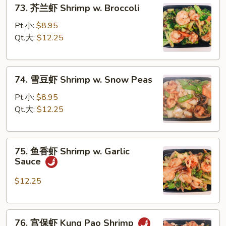
73.
73. 芥兰虾 Shrimp w. Broccoli
Sauce
芥
兰
Pt.小:
$8.95
虾
Qt.大:
$12.25
Shrimp
w.
74.
Broccoli
74. 雪豆虾 Shrimp w. Snow Peas
雪
豆
Pt.小:
$8.95
虾
Qt.大:
$12.25
Shrimp
w.
75.
Snow
75. 鱼香虾 Shrimp w. Garlic
鱼
Peas
Sauce
香
虾
$12.25
Shrimp
w.
76.
Garlic
76. 宫保虾 Kung Pao Shrimp