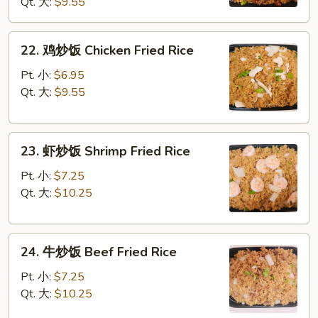
Qt. 大:
$9.55
饭
Roast
Pork
22.
22. 鸡炒饭 Chicken Fried Rice
Fried
鸡
Rice
炒
Pt. 小:
$6.95
饭
Qt. 大:
$9.55
Chicken
Fried
23.
Rice
23. 虾炒饭 Shrimp Fried Rice
虾
炒
Pt. 小:
$7.25
饭
Qt. 大:
$10.25
Shrimp
Fried
24.
Rice
24. 牛炒饭 Beef Fried Rice
牛
炒
Pt. 小:
$7.25
饭
Qt. 大:
$10.25
Beef