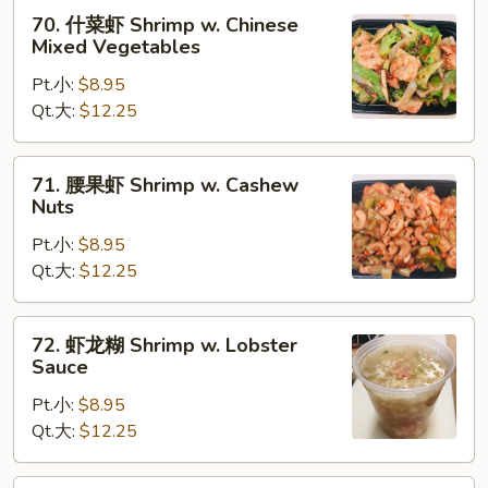
70.
70. 什菜虾 Shrimp w. Chinese
什
Mixed Vegetables
菜
Pt.小:
$8.95
虾
Qt.大:
$12.25
Shrimp
w.
Chinese
71.
71. 腰果虾 Shrimp w. Cashew
Mixed
腰
Nuts
Vegetables
果
Pt.小:
$8.95
虾
Qt.大:
$12.25
Shrimp
w.
Cashew
72.
72. 虾龙糊 Shrimp w. Lobster
Nuts
虾
Sauce
龙
Pt.小:
$8.95
糊
Qt.大:
$12.25
Shrimp
w.
Lobster