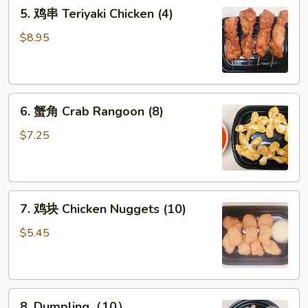
5.
5. 鸡串 Teriyaki Chicken (4)
鸡
串
$8.95
Teriyaki
Chicken
(4)
6.
6. 蟹角 Crab Rangoon (8)
蟹
角
$7.25
Crab
Rangoon
(8)
7.
7. 鸡块 Chicken Nuggets (10)
鸡
块
$5.45
Chicken
Nuggets
(10)
8.
8. Dumpling（10）