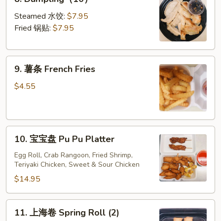
Dumpling（10）
Steamed 水饺:
$7.95
Fried 锅贴:
$7.95
9.
9. 薯条 French Fries
薯
条
$4.55
French
Fries
10.
10. 宝宝盘 Pu Pu Platter
宝
宝
Egg Roll, Crab Rangoon, Fried Shrimp,
Teriyaki Chicken, Sweet & Sour Chicken
盘
Pu
$14.95
Pu
Platter
11.
11. 上海卷 Spring Roll (2)
上