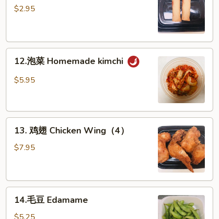
海
$2.95
卷
Spring
Roll
12.
(2)
12.泡菜 Homemade kimchi
泡
菜
$5.95
Homemade
kimchi
13.
13. 鸡翅 Chicken Wing（4）
鸡
翅
$7.95
Chicken
Wing（4）
14.
14.毛豆 Edamame
毛
豆
$5.25