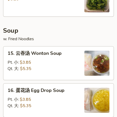
Edamame
Soup
w. Fried Noodles
15.
15. 云吞汤 Wonton Soup
云
吞
Pt. 小:
$3.85
汤
Qt. 大:
$5.35
Wonton
Soup
16.
16. 蛋花汤 Egg Drop Soup
蛋
花
Pt. 小:
$3.85
汤
Qt. 大:
$5.35
Egg