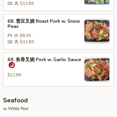
Qt. 大:
$11.85
烧
Roast
Pork
68.
68. 雪豆叉烧 Roast Pork w. Snow
w.
雪
Peas
Broccoli
豆
Pt. 小:
$8.35
叉
Qt. 大:
$11.85
烧
Roast
Pork
69.
69. 鱼香叉烧 Pork w. Garlic Sauce
w.
鱼
Snow
香
Peas
叉
$11.85
烧
Pork
w.
Seafood
Garlic
Sauce
w. White Rice