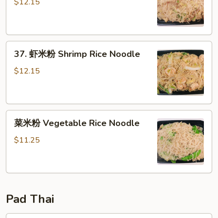
米
$12.15
粉
Beef
Rice
37.
Noodle
37. 虾米粉 Shrimp Rice Noodle
虾
米
$12.15
粉
Shrimp
Rice
菜
Noodle
菜米粉 Vegetable Rice Noodle
米
粉
$11.25
Vegetable
Rice
Noodle
Pad Thai