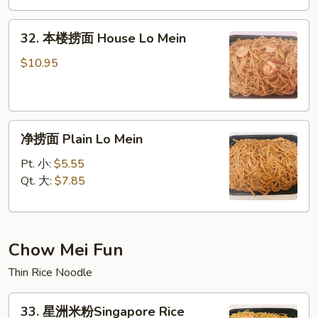
Lo
32.
Mein
32. 本楼捞面 House Lo Mein
本
楼
$10.95
捞
面
House
净
Lo
净捞面 Plain Lo Mein
捞
Mein
面
Pt. 小:
$5.55
Plain
Qt. 大:
$7.85
Lo
Mein
Chow Mei Fun
Thin Rice Noodle
33.
33. 星洲米粉Singapore Rice