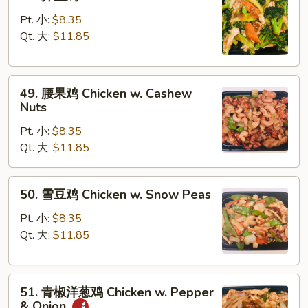
Vegs.
芥
兰
Pt. 小:
$8.35
鸡
Qt. 大:
$11.85
Chicken
w.
49.
Broccoli
49. 腰果鸡 Chicken w. Cashew
腰
Nuts
果
Pt. 小:
$8.35
鸡
Qt. 大:
$11.85
Chicken
w.
Cashew
50.
50. 雪豆鸡 Chicken w. Snow Peas
Nuts
雪
豆
Pt. 小:
$8.35
鸡
Qt. 大:
$11.85
Chicken
w.
51.
Snow
51. 青椒洋葱鸡 Chicken w. Pepper
青
Peas
& Onion