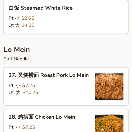
白
白饭 Steamed White Rice
饭
Steamed
Pt 小:
$2.65
White
Qt 大:
$4.25
Rice
Lo Mein
Soft Noodle
27.
27. 叉烧捞面 Roast Pork Lo Mein
叉
烧
Pt. 小:
$7.25
捞
Qt. 大:
$10.25
面
Roast
28.
Pork
28. 鸡捞面 Chicken Lo Mein
鸡
Lo
捞
Mein
Pt. 小:
$7.25