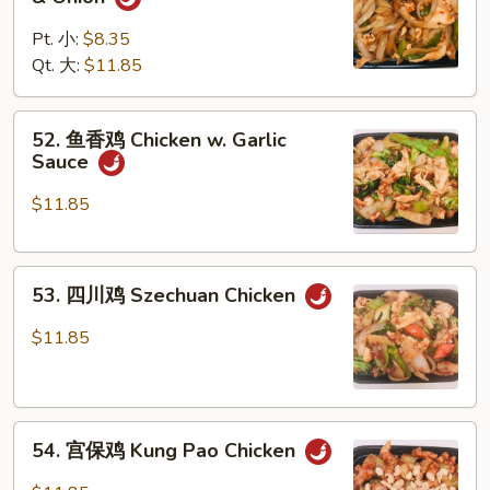
椒
洋
Pt. 小:
$8.35
葱
Qt. 大:
$11.85
鸡
Chicken
52.
52. 鱼香鸡 Chicken w. Garlic
w.
鱼
Sauce
Pepper
香
&
鸡
$11.85
Onion
Chicken
w.
53.
Garlic
53. 四川鸡 Szechuan Chicken
四
Sauce
川
$11.85
鸡
Szechuan
Chicken
54.
54. 宫保鸡 Kung Pao Chicken
宫
保