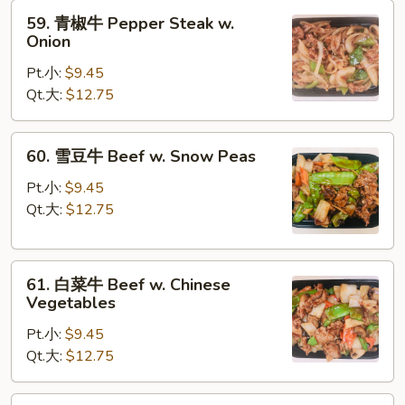
59.
Mushroom
59. 青椒牛 Pepper Steak w.
青
Onion
椒
Pt.小:
$9.45
牛
Qt.大:
$12.75
Pepper
Steak
w.
60.
60. 雪豆牛 Beef w. Snow Peas
Onion
雪
豆
Pt.小:
$9.45
牛
Qt.大:
$12.75
Beef
w.
61.
Snow
61. 白菜牛 Beef w. Chinese
白
Peas
Vegetables
菜
Pt.小:
$9.45
牛
Qt.大:
$12.75
Beef
w.
Chinese
62.