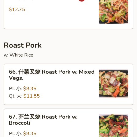
四
川
$12.75
牛
Szechuan
Beef
Roast Pork
w. White Rice
66.
66. 什菜叉烧 Roast Pork w. Mixed
什
Vegs.
菜
Pt. 小:
$8.35
叉
Qt. 大:
$11.85
烧
Roast
Pork
67.
67. 芥兰叉烧 Roast Pork w.
w.
芥
Broccoli
Mixed
兰
Vegs.
Pt. 小:
$8.35
叉