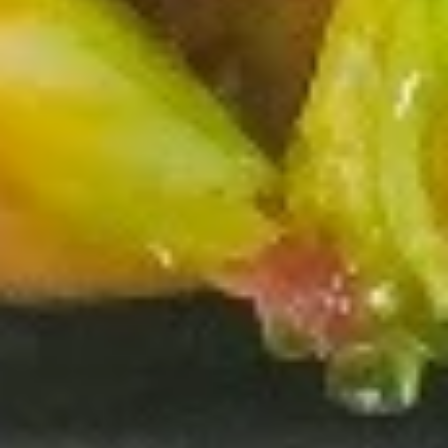
19.
Sour
19. 菜汤 Vegetable Soup
菜
Soup
汤
Pt. 小:
$4.35
Vegetable
Qt. 大:
$5.75
Soup
20.
20. 本楼汤 House Special Soup
本
(for 2)
楼
$7.75
汤
House
Special
Soup
Fried Rice
(for
2)
21.
21. 叉烧炒饭 Roast Pork Fried
叉
Rice
烧
Pt. 小:
$6.95
炒