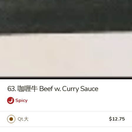
Qt. 大:
$9.55
饭
Roast
Pork
22.
22. 鸡炒饭 Chicken Fried Rice
Fried
鸡
Rice
炒
Pt. 小:
$6.95
饭
Qt. 大:
$9.55
Chicken
Fried
23.
Rice
23. 虾炒饭 Shrimp Fried Rice
虾
炒
Pt. 小:
$7.25
饭
Qt. 大:
$10.25
Shrimp
63. 咖喱牛 Beef w. Curry Sauce
Fried
24.
Spicy
Rice
24. 牛炒饭 Beef Fried Rice
牛
炒
Pt. 小:
$7.25
Qt.大
$12.75
饭
Qt. 大:
$10.25
Beef