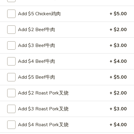
面
Qt. 大:
$10.25
Chicken
Add $5 Chicken鸡肉
+ $5.00
Lo
29.
Mein
29. 虾捞面 Shrimp Lo Mein
Add $2 Beef牛肉
+ $2.00
虾
捞
Pt. 小:
$7.55
面
Qt. 大:
$10.75
Add $3 Beef牛肉
+ $3.00
Shrimp
Lo
Add $4 Beef牛肉
+ $4.00
30.
Mein
30. 牛捞面 Beef Lo Mein
牛
Add $5 Beef牛肉
+ $5.00
捞
Pt. 小:
$7.55
面
Qt. 大:
$10.75
Add $2 Roast Pork叉烧
+ $2.00
Beef
Lo
31.
31. 菜捞面 Vegetable Lo Mein
Mein
Add $3 Roast Pork叉烧
+ $3.00
菜
捞
Pt. 小:
$6.95
Add $4 Roast Pork叉烧
+ $4.00
面
Qt. 大:
$9.65
Vegetable