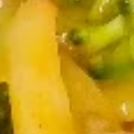
5.
5. 鸡串 Teriyaki Chicken (4)
鸡
串
$8.95
Teriyaki
Chicken
(4)
6.
6. 蟹角 Crab Rangoon (8)
蟹
角
$7.25
Crab
Rangoon
(8)
7.
7. 鸡块 Chicken Nuggets (10)
鸡
块
$5.45
Chicken
Nuggets
(10)
8.
8. Dumpling（10）