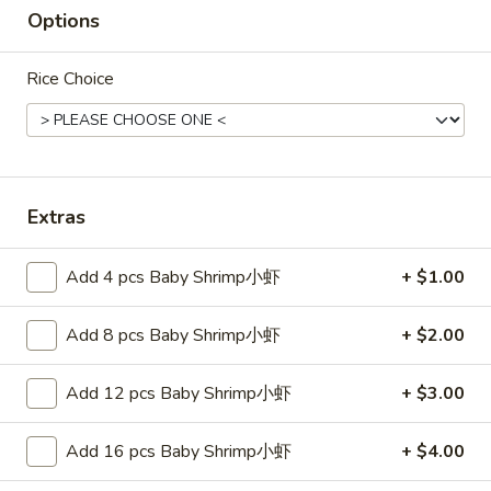
Fried
Options
25.
Rice
25. 菜炒饭 Vegetable Fried Rice
菜
Rice Choice
炒
Pt. 小:
$6.75
饭
Qt. 大:
$9.25
Vegetable
Fried
26.
Rice
26. 本楼炒饭 House Special Fried
Extras
本
Rice
楼
$10.55
炒
Add 4 pcs Baby Shrimp小虾
+ $1.00
饭
House
Add 8 pcs Baby Shrimp小虾
+ $2.00
净
Special
净炒饭 Plain Fried Rice
炒
Fried
Add 12 pcs Baby Shrimp小虾
+ $3.00
饭
Rice
Pt.:
$4.55
Plain
Qt.:
$6.55
Add 16 pcs Baby Shrimp小虾
+ $4.00
Fried
Rice