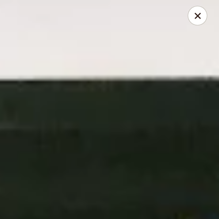
Please be informed that our Drive Thru is only available for
small vehicles
Dine-in is OPEN
Asian Express - Radcliff
525 N Dixie Blvd Radcliff, KY 40160
Pick up
Select Time