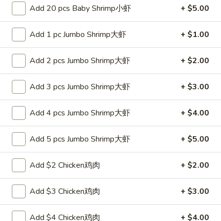
白
Add 20 pcs Baby Shrimp小虾
+ $5.00
白饭 Steamed White Rice
饭
Steamed
Pt 小:
$2.65
Add 1 pc Jumbo Shrimp大虾
+ $1.00
White
Qt 大:
$4.25
Rice
Add 2 pcs Jumbo Shrimp大虾
+ $2.00
Lo Mein
Add 3 pcs Jumbo Shrimp大虾
+ $3.00
Soft Noodle
Add 4 pcs Jumbo Shrimp大虾
+ $4.00
27.
27. 叉烧捞面 Roast Pork Lo Mein
叉
Add 5 pcs Jumbo Shrimp大虾
+ $5.00
烧
Pt. 小:
$7.25
捞
Qt. 大:
$10.25
Add $2 Chicken鸡肉
+ $2.00
面
Roast
28.
Pork
Add $3 Chicken鸡肉
+ $3.00
28. 鸡捞面 Chicken Lo Mein
鸡
Lo
捞
Mein
Pt. 小:
$7.25
Add $4 Chicken鸡肉
+ $4.00