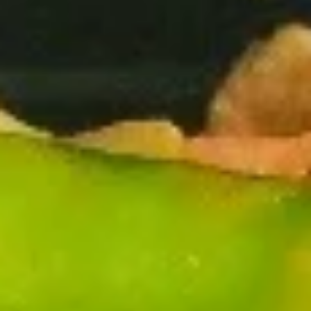
Asian Express - Radcliff
Opens at 11:30AM
Closed
Store info
Call us
Beef
Please note: requests for additional items or special
preparation may incur an
extra charge
not calculated on your
online order.
Appetizers
1.
1. 春卷 Egg Roll
春
卷
$1.99
Egg
Roll