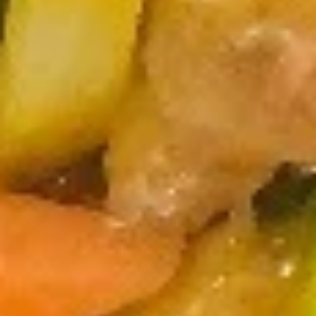
Edamame
Soup
w. Fried Noodles
15.
15. 云吞汤 Wonton Soup
云
吞
Pt. 小:
$3.85
汤
Qt. 大:
$5.35
Wonton
Soup
16.
16. 蛋花汤 Egg Drop Soup
蛋
花
Pt. 小:
$3.85
汤
Qt. 大:
$5.35
Egg