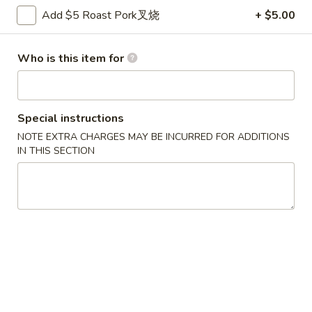
Lo
Add $5 Roast Pork叉烧
+ $5.00
32.
Mein
32. 本楼捞面 House Lo Mein
本
Who is this item for
楼
$10.95
捞
面
House
Special instructions
净
Lo
净捞面 Plain Lo Mein
NOTE EXTRA CHARGES MAY BE INCURRED FOR ADDITIONS
捞
Mein
IN THIS SECTION
面
Pt. 小:
$5.55
Plain
Qt. 大:
$7.85
Lo
Mein
Chow Mei Fun
Thin Rice Noodle
33.
33. 星洲米粉Singapore Rice