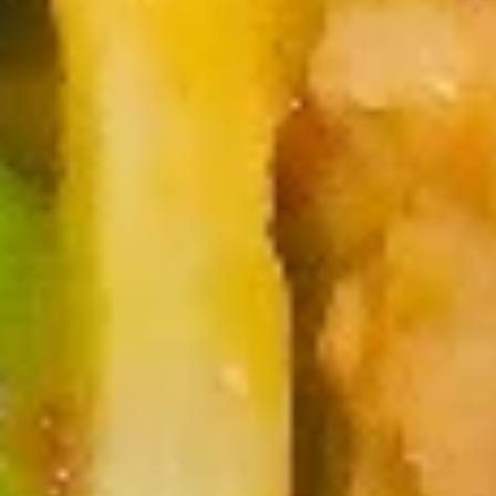
Dumpling（10）
Steamed 水饺:
$7.95
Fried 锅贴:
$7.95
9.
9. 薯条 French Fries
薯
条
$4.55
French
Fries
10.
10. 宝宝盘 Pu Pu Platter
宝
宝
Egg Roll, Crab Rangoon, Fried Shrimp,
Teriyaki Chicken, Sweet & Sour Chicken
盘
Pu
$14.95
Pu
Platter
11.
11. 上海卷 Spring Roll (2)
上