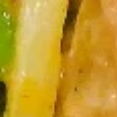
海
$2.95
卷
Spring
Roll
12.
(2)
12.泡菜 Homemade kimchi
泡
菜
$5.95
Homemade
kimchi
13.
13. 鸡翅 Chicken Wing（4）
鸡
翅
$7.95
Chicken
Wing（4）
14.
14.毛豆 Edamame
毛
豆
$5.25