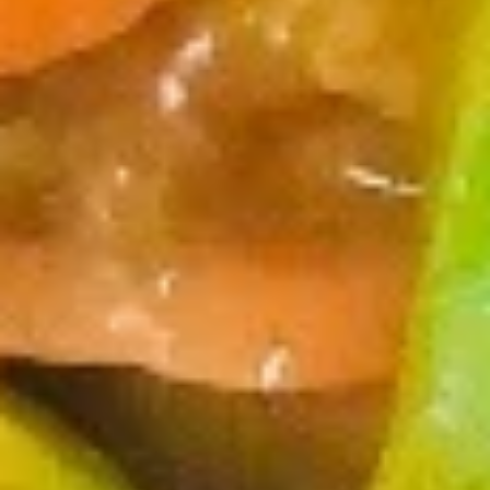
Drop
17.
Soup
17. 鸡饭汤 Chicken Rice Soup
鸡
饭
Pt. 小:
$3.65
汤
Qt. 大:
$4.65
Chicken
Rice
17.
Soup
17. 鸡汤面 Chicken Noodle Soup
鸡
汤
Pt. 小:
$3.65
面
Qt. 大:
$4.65
Chicken
Noodle
18.
Soup
18. 酸辣汤 Hot & Sour Soup
酸
辣
Pt. 小:
$4.55
汤
Qt. 大:
$6.25
Hot
&