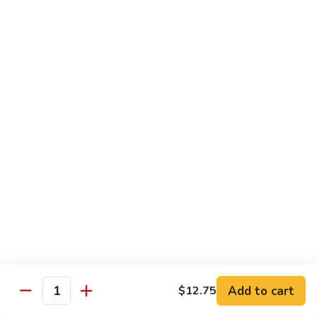
喱
$12.25
虾
Curry
Shrimp
Sweet & Sour
w. White Rice
80.
80. 甜酸肉 Sweet & Sour Pork
甜
酸
Pt. 小:
$8.15
肉
Qt. 大:
$11.35
Sweet
&
81.
Sour
81. 甜酸鸡 Sweet & Sour Chicken
甜
Pork
酸
Pt. 小:
$8.15
Add to cart
$12.75
鸡
Qt. 大:
$11.35
Quantity
Sweet