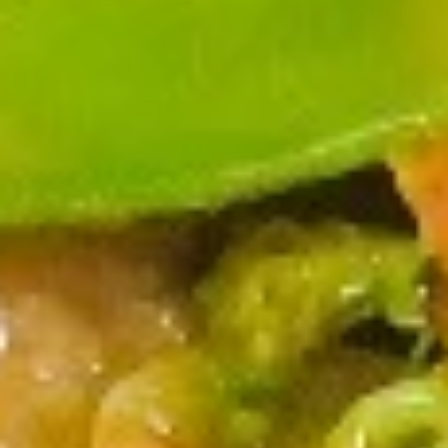
2.
2. 炸包 Fried Donut (10)
炸
包
$5.25
Fried
Donut
(10)
3.
3. 炸云吞 Fried Wonton (meat）
炸
(10)
云
$6.25
吞
Fried
Wonton
4.
(meat）
4. 炸虾 Fried Shrimp（12）
炸
(10)
虾
$6.95
Fried
Shrimp（12）