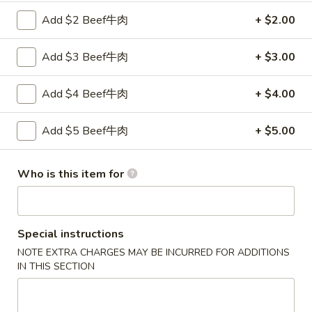
面
Qt. 大:
$10.25
Add $2 Beef牛肉
+ $2.00
Chicken
Lo
29.
Mein
Add $3 Beef牛肉
+ $3.00
29. 虾捞面 Shrimp Lo Mein
虾
捞
Pt. 小:
$7.55
Add $4 Beef牛肉
+ $4.00
面
Qt. 大:
$10.75
Shrimp
Add $5 Beef牛肉
+ $5.00
Lo
30.
Mein
30. 牛捞面 Beef Lo Mein
牛
Who is this item for
捞
Pt. 小:
$7.55
面
Qt. 大:
$10.75
Beef
Special instructions
Lo
31.
31. 菜捞面 Vegetable Lo Mein
Mein
NOTE EXTRA CHARGES MAY BE INCURRED FOR ADDITIONS
菜
IN THIS SECTION
捞
Pt. 小:
$6.95
面
Qt. 大:
$9.65
Vegetable