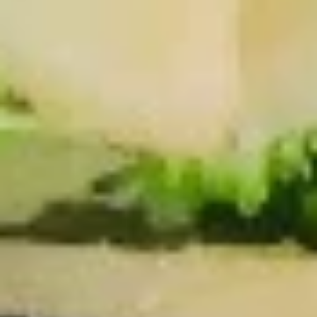
Drop
17.
Soup
17. 鸡饭汤 Chicken Rice Soup
鸡
饭
Pt. 小:
$3.65
汤
Qt. 大:
$4.65
Chicken
Rice
17.
Soup
17. 鸡汤面 Chicken Noodle Soup
鸡
汤
Pt. 小:
$3.65
面
Qt. 大:
$4.65
Chicken
Noodle
18.
Soup
18. 酸辣汤 Hot & Sour Soup
酸
辣
Pt. 小:
$4.55
汤
Qt. 大:
$6.25
Hot
&