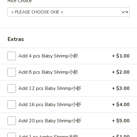
Rice Choice
Fried
25.
Rice
25. 菜炒饭 Vegetable Fried Rice
菜
炒
Pt. 小:
$6.75
饭
Qt. 大:
$9.25
Extras
Vegetable
Fried
26.
Rice
Add 4 pcs Baby Shrimp小虾
+ $1.00
26. 本楼炒饭 House Special Fried
本
Rice
楼
Add 8 pcs Baby Shrimp小虾
+ $2.00
$10.55
炒
饭
Add 12 pcs Baby Shrimp小虾
+ $3.00
House
净
Special
净炒饭 Plain Fried Rice
Add 16 pcs Baby Shrimp小虾
+ $4.00
炒
Fried
饭
Rice
Pt.:
$4.55
Plain
Qt.:
$6.55
Add 20 pcs Baby Shrimp小虾
+ $5.00
Fried
Rice
Add 1 pc Jumbo Shrimp大虾
+ $1.00