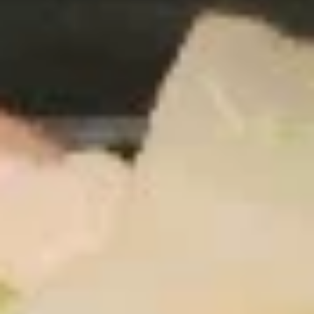
Asian Express - Radcliff
Opens Tuesday at 11:00AM
Closed
Store info
Call us
Health Food
Please note: requests for additional items or special
preparation may incur an
extra charge
not calculated on your
online order.
Appetizers
1.
1. 春卷 Egg Roll
春
卷
$1.99
Egg
Roll