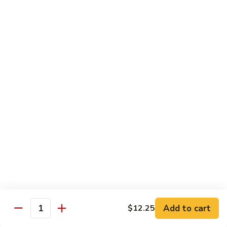
喱
$12.25
虾
Curry
Shrimp
Sweet & Sour
w. White Rice
80.
80. 甜酸肉 Sweet & Sour Pork
甜
酸
Pt. 小:
$8.15
肉
Qt. 大:
$11.35
Sweet
&
81.
Sour
81. 甜酸鸡 Sweet & Sour Chicken
甜
Pork
酸
Pt. 小:
$8.15
Add to cart
$12.25
鸡
Qt. 大:
$11.35
Quantity
Sweet