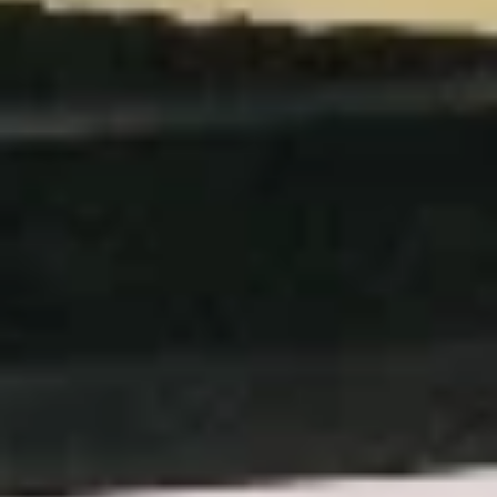
19.
Sour
19. 菜汤 Vegetable Soup
菜
Soup
汤
Pt. 小:
$4.35
Vegetable
Qt. 大:
$5.75
Soup
20.
20. 本楼汤 House Special Soup
本
(for 2)
楼
$7.75
汤
House
Special
Soup
Fried Rice
(for
2)
21.
21. 叉烧炒饭 Roast Pork Fried
叉
Rice
烧
Pt. 小:
$6.95
炒