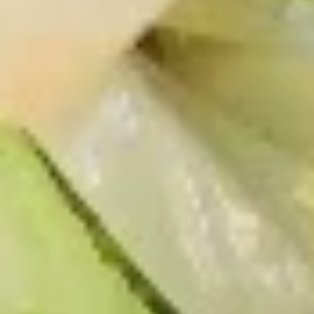
5.
5. 鸡串 Teriyaki Chicken (4)
鸡
串
$8.95
Teriyaki
Chicken
(4)
6.
6. 蟹角 Crab Rangoon (8)
蟹
角
$7.25
Crab
Rangoon
(8)
7.
7. 鸡块 Chicken Nuggets (10)
鸡
块
$5.45
Chicken
Nuggets
(10)
8.
8. Dumpling（10）