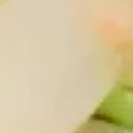
2.
2. 炸包 Fried Donut (10)
炸
包
$5.25
Fried
Donut
(10)
3.
3. 炸云吞 Fried Wonton (meat）
炸
(10)
云
$6.25
吞
Fried
Wonton
4.
(meat）
4. 炸虾 Fried Shrimp（12）
炸
(10)
虾
$6.95
Fried
Shrimp（12）