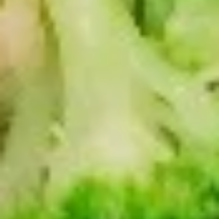
海
$2.95
卷
Spring
Roll
12.
(2)
12.泡菜 Homemade kimchi
泡
菜
$5.95
Homemade
kimchi
13.
13. 鸡翅 Chicken Wing（4）
鸡
翅
$7.95
Chicken
Wing（4）
14.
14.毛豆 Edamame
毛
豆
$5.25