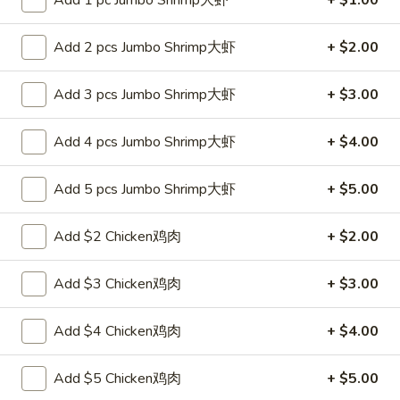
白
白饭 Steamed White Rice
饭
Add 2 pcs Jumbo Shrimp大虾
+ $2.00
Steamed
Pt 小:
$2.65
White
Qt 大:
$4.25
Add 3 pcs Jumbo Shrimp大虾
+ $3.00
Rice
Add 4 pcs Jumbo Shrimp大虾
+ $4.00
Lo Mein
Soft Noodle
Add 5 pcs Jumbo Shrimp大虾
+ $5.00
27.
27. 叉烧捞面 Roast Pork Lo Mein
叉
Add $2 Chicken鸡肉
+ $2.00
烧
Pt. 小:
$7.25
捞
Qt. 大:
$10.25
Add $3 Chicken鸡肉
+ $3.00
面
Roast
Add $4 Chicken鸡肉
+ $4.00
28.
Pork
28. 鸡捞面 Chicken Lo Mein
鸡
Lo
Add $5 Chicken鸡肉
+ $5.00
捞
Mein
Pt. 小:
$7.25