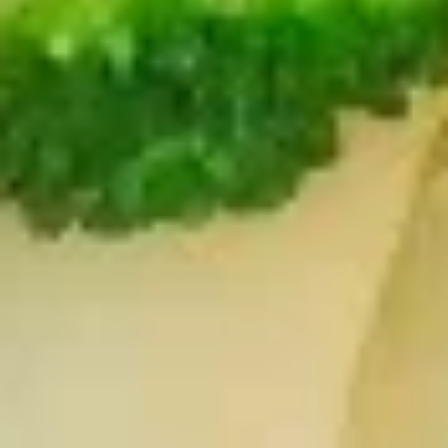
Edamame
Soup
w. Fried Noodles
15.
15. 云吞汤 Wonton Soup
云
吞
Pt. 小:
$3.85
汤
Qt. 大:
$5.35
Wonton
Soup
16.
16. 蛋花汤 Egg Drop Soup
蛋
花
Pt. 小:
$3.85
汤
Qt. 大:
$5.35
Egg