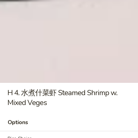
Qt. 大:
$9.55
饭
Roast
Pork
22.
22. 鸡炒饭 Chicken Fried Rice
Fried
鸡
Rice
炒
Pt. 小:
$6.95
饭
Qt. 大:
$9.55
Chicken
Fried
23.
Rice
23. 虾炒饭 Shrimp Fried Rice
虾
炒
Pt. 小:
$7.25
饭
Qt. 大:
$10.25
Shrimp
H 4. 水煮什菜虾 Steamed Shrimp w.
Fried
Mixed Veges
24.
Rice
24. 牛炒饭 Beef Fried Rice
牛
炒
Pt. 小:
$7.25
Options
饭
Qt. 大:
$10.25
Beef