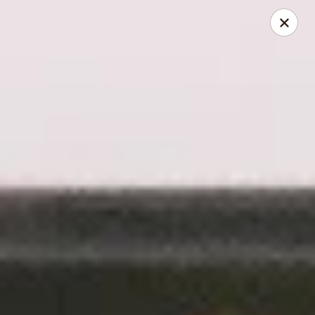
Please be informed that our Drive Thru is only available for
small vehicles
Dine-in is OPEN
Asian Express - Radcliff
525 N Dixie Blvd Radcliff, KY 40160
Pick up
Select Time