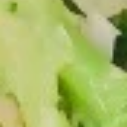
Dumpling（10）
Steamed 水饺:
$7.95
Fried 锅贴:
$7.95
9.
9. 薯条 French Fries
薯
条
$4.55
French
Fries
10.
10. 宝宝盘 Pu Pu Platter
宝
宝
Egg Roll, Crab Rangoon, Fried Shrimp,
Teriyaki Chicken, Sweet & Sour Chicken
盘
Pu
$14.95
Pu
Platter
11.
11. 上海卷 Spring Roll (2)
上