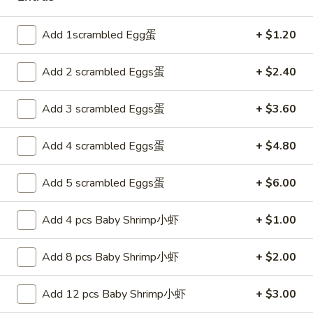
Fried
25.
Rice
25. 菜炒饭 Vegetable Fried Rice
Add 1scrambled Egg蛋
+ $1.20
菜
炒
Pt. 小:
$6.75
Add 2 scrambled Eggs蛋
+ $2.40
饭
Qt. 大:
$9.25
Vegetable
Fried
Add 3 scrambled Eggs蛋
+ $3.60
26.
Rice
26. 本楼炒饭 House Special Fried
本
Add 4 scrambled Eggs蛋
+ $4.80
Rice
楼
$10.55
炒
Add 5 scrambled Eggs蛋
+ $6.00
饭
House
Add 4 pcs Baby Shrimp小虾
+ $1.00
净
Special
净炒饭 Plain Fried Rice
炒
Fried
饭
Add 8 pcs Baby Shrimp小虾
+ $2.00
Rice
Pt.:
$4.55
Plain
Qt.:
$6.55
Fried
Add 12 pcs Baby Shrimp小虾
+ $3.00
Rice