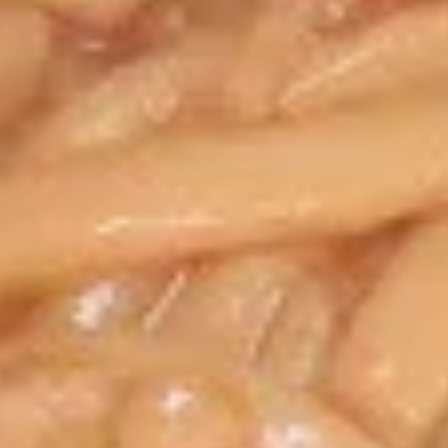
5.
5. 鸡串 Teriyaki Chicken (4)
鸡
串
$8.95
Teriyaki
Chicken
(4)
6.
6. 蟹角 Crab Rangoon (8)
蟹
角
$7.25
Crab
Rangoon
(8)
7.
7. 鸡块 Chicken Nuggets (10)
鸡
块
$5.45
Chicken
Nuggets
(10)
8.
8. Dumpling（10）