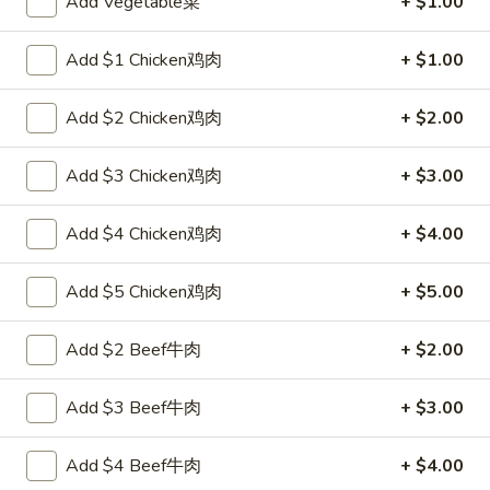
Add Vegetable菜
+ $1.00
面
Qt. 大:
$10.25
Chicken
Lo
Add $1 Chicken鸡肉
+ $1.00
29.
Mein
29. 虾捞面 Shrimp Lo Mein
虾
Add $2 Chicken鸡肉
+ $2.00
捞
Pt. 小:
$7.55
面
Qt. 大:
$10.75
Add $3 Chicken鸡肉
+ $3.00
Shrimp
Lo
Add $4 Chicken鸡肉
+ $4.00
30.
Mein
30. 牛捞面 Beef Lo Mein
牛
捞
Add $5 Chicken鸡肉
+ $5.00
Pt. 小:
$7.55
面
Qt. 大:
$10.75
Beef
Add $2 Beef牛肉
+ $2.00
Lo
31.
31. 菜捞面 Vegetable Lo Mein
Mein
菜
Add $3 Beef牛肉
+ $3.00
捞
Pt. 小:
$6.95
面
Qt. 大:
$9.65
Add $4 Beef牛肉
+ $4.00
Vegetable