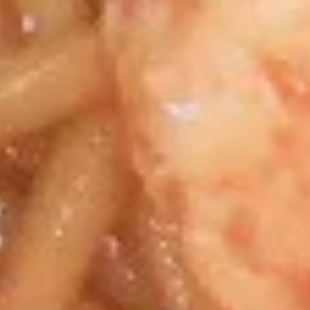
海
$2.95
卷
Spring
Roll
12.
(2)
12.泡菜 Homemade kimchi
泡
菜
$5.95
Homemade
kimchi
13.
13. 鸡翅 Chicken Wing（4）
鸡
翅
$7.95
Chicken
Wing（4）
14.
14.毛豆 Edamame
毛
豆
$5.25