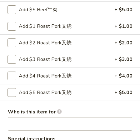
Lo
Add $5 Beef牛肉
+ $5.00
32.
Mein
32. 本楼捞面 House Lo Mein
本
Add $1 Roast Pork叉烧
+ $1.00
楼
$10.95
捞
面
Add $2 Roast Pork叉烧
+ $2.00
House
净
Lo
Add $3 Roast Pork叉烧
+ $3.00
净捞面 Plain Lo Mein
捞
Mein
面
Pt. 小:
$5.55
Add $4 Roast Pork叉烧
+ $4.00
Plain
Qt. 大:
$7.85
Lo
Add $5 Roast Pork叉烧
+ $5.00
Mein
Chow Mei Fun
Who is this item for
Thin Rice Noodle
33.
33. 星洲米粉Singapore Rice
Special instructions