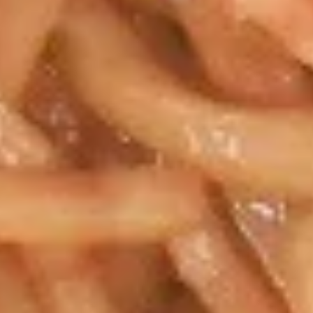
Edamame
Soup
w. Fried Noodles
15.
15. 云吞汤 Wonton Soup
云
吞
Pt. 小:
$3.85
汤
Qt. 大:
$5.35
Wonton
Soup
16.
16. 蛋花汤 Egg Drop Soup
蛋
花
Pt. 小:
$3.85
汤
Qt. 大:
$5.35
Egg