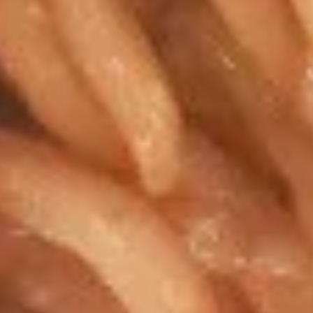
Drop
17.
Soup
17. 鸡饭汤 Chicken Rice Soup
鸡
饭
Pt. 小:
$3.65
汤
Qt. 大:
$4.65
Chicken
Rice
17.
Soup
17. 鸡汤面 Chicken Noodle Soup
鸡
汤
Pt. 小:
$3.65
面
Qt. 大:
$4.65
Chicken
Noodle
18.
Soup
18. 酸辣汤 Hot & Sour Soup
酸
辣
Pt. 小:
$4.55
汤
Qt. 大:
$6.25
Hot
&