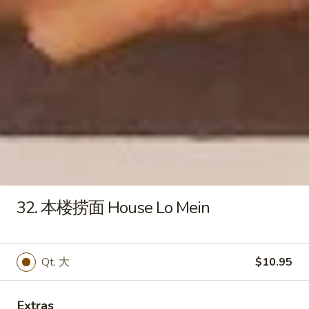
Qt. 大:
$9.55
饭
Roast
Pork
22.
22. 鸡炒饭 Chicken Fried Rice
Fried
鸡
Rice
炒
Pt. 小:
$6.95
饭
Qt. 大:
$9.55
Chicken
Fried
23.
Rice
23. 虾炒饭 Shrimp Fried Rice
虾
炒
Pt. 小:
$7.25
饭
Qt. 大:
$10.25
Shrimp
32. 本楼捞面 House Lo Mein
Fried
24.
Rice
24. 牛炒饭 Beef Fried Rice
牛
Qt. 大
$10.95
炒
Pt. 小:
$7.25
饭
Qt. 大:
$10.25
Beef
Extras