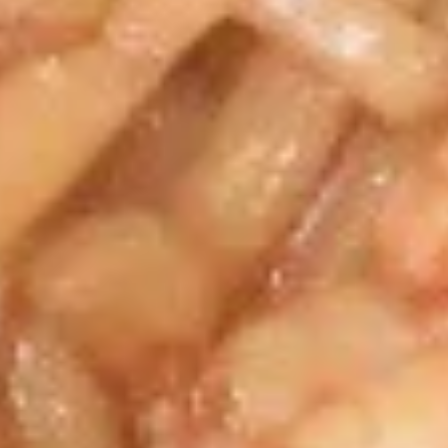
Dumpling（10）
Steamed 水饺:
$7.95
Fried 锅贴:
$7.95
9.
9. 薯条 French Fries
薯
条
$4.55
French
Fries
10.
10. 宝宝盘 Pu Pu Platter
宝
宝
Egg Roll, Crab Rangoon, Fried Shrimp,
Teriyaki Chicken, Sweet & Sour Chicken
盘
Pu
$14.95
Pu
Platter
11.
11. 上海卷 Spring Roll (2)
上