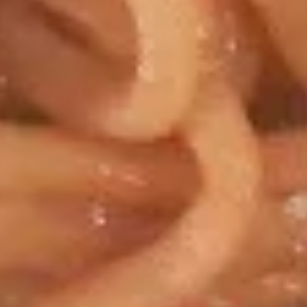
19.
Sour
19. 菜汤 Vegetable Soup
菜
Soup
汤
Pt. 小:
$4.35
Vegetable
Qt. 大:
$5.75
Soup
20.
20. 本楼汤 House Special Soup
本
(for 2)
楼
$7.75
汤
House
Special
Soup
Fried Rice
(for
2)
21.
21. 叉烧炒饭 Roast Pork Fried
叉
Rice
烧
Pt. 小:
$6.95
炒