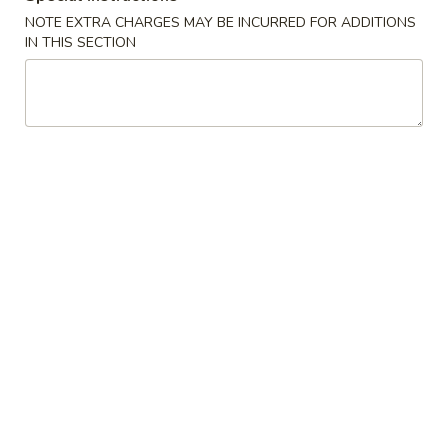
星
Noodle
NOTE EXTRA CHARGES MAY BE INCURRED FOR ADDITIONS
洲
IN THIS SECTION
米
$12.55
粉
Singapore
34.
Rice
34. 本楼米粉 House Special Rice
本
Noodle
Noodle
楼
$12.55
米
粉
House
35.
Special
35.鸡米粉 Chicken Rice Noodle
鸡
Rice
米
Noodle
$11.55
粉
Chicken
Rice
36.
Noodle
36. 牛米粉 Beef Rice Noodle
牛