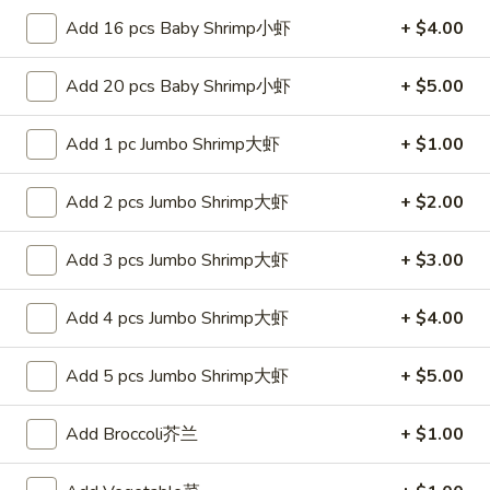
白
Add 16 pcs Baby Shrimp小虾
+ $4.00
白饭 Steamed White Rice
饭
Steamed
Pt 小:
$2.65
Add 20 pcs Baby Shrimp小虾
+ $5.00
White
Qt 大:
$4.25
Rice
Add 1 pc Jumbo Shrimp大虾
+ $1.00
Lo Mein
Add 2 pcs Jumbo Shrimp大虾
+ $2.00
Soft Noodle
Add 3 pcs Jumbo Shrimp大虾
+ $3.00
27.
27. 叉烧捞面 Roast Pork Lo Mein
叉
烧
Pt. 小:
$7.25
Add 4 pcs Jumbo Shrimp大虾
+ $4.00
捞
Qt. 大:
$10.25
面
Add 5 pcs Jumbo Shrimp大虾
+ $5.00
Roast
28.
Pork
28. 鸡捞面 Chicken Lo Mein
Add Broccoli芥兰
+ $1.00
鸡
Lo
捞
Mein
Pt. 小:
$7.25