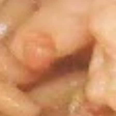
2.
2. 炸包 Fried Donut (10)
炸
包
$5.25
Fried
Donut
(10)
3.
3. 炸云吞 Fried Wonton (meat）
炸
(10)
云
$6.25
吞
Fried
Wonton
4.
(meat）
4. 炸虾 Fried Shrimp（12）
炸
(10)
虾
$6.95
Fried
Shrimp（12）