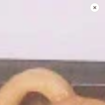
Please be informed that our Drive Thru is only available for
small vehicles
Dine-in is OPEN
Asian Express - Radcliff
525 N Dixie Blvd Radcliff, KY 40160
Pick up
ASAP