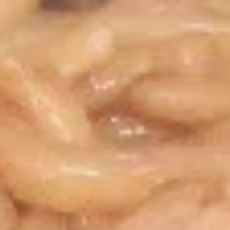
Asian Express - Radcliff
11:00AM - 10:00PM
Open
Store info
Call us
Lo Mein
Please note: requests for additional items or special
preparation may incur an
extra charge
not calculated on your
online order.
Appetizers
1.
1. 春卷 Egg Roll
春
卷
$1.99
Egg
Roll