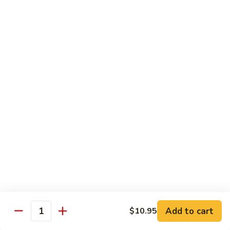
喱
$12.25
虾
Curry
Shrimp
Sweet & Sour
w. White Rice
80.
80. 甜酸肉 Sweet & Sour Pork
甜
酸
Pt. 小:
$8.15
肉
Qt. 大:
$11.35
Sweet
&
81.
Sour
81. 甜酸鸡 Sweet & Sour Chicken
甜
Pork
酸
Pt. 小:
$8.15
Add to cart
$10.95
鸡
Qt. 大:
$11.35
Quantity
Sweet