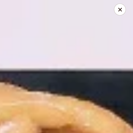
Please be informed that our Drive Thru is only available for
small vehicles
Dine-in is OPEN
Asian Express - Radcliff
525 N Dixie Blvd Radcliff, KY 40160
Pick up
ASAP