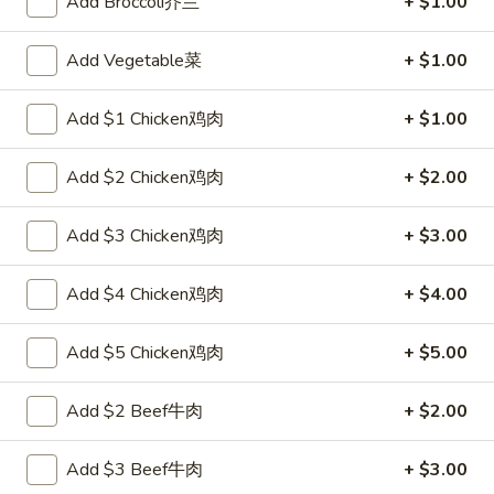
Add Broccoli芥兰
+ $1.00
面
Qt. 大:
$10.25
Chicken
Lo
Add Vegetable菜
+ $1.00
29.
Mein
29. 虾捞面 Shrimp Lo Mein
虾
Add $1 Chicken鸡肉
+ $1.00
捞
Pt. 小:
$7.55
面
Qt. 大:
$10.75
Add $2 Chicken鸡肉
+ $2.00
Shrimp
Lo
Add $3 Chicken鸡肉
+ $3.00
30.
Mein
30. 牛捞面 Beef Lo Mein
牛
捞
Add $4 Chicken鸡肉
+ $4.00
Pt. 小:
$7.55
面
Qt. 大:
$10.75
Beef
Add $5 Chicken鸡肉
+ $5.00
Lo
31.
31. 菜捞面 Vegetable Lo Mein
Mein
菜
Add $2 Beef牛肉
+ $2.00
捞
Pt. 小:
$6.95
面
Qt. 大:
$9.65
Add $3 Beef牛肉
+ $3.00
Vegetable