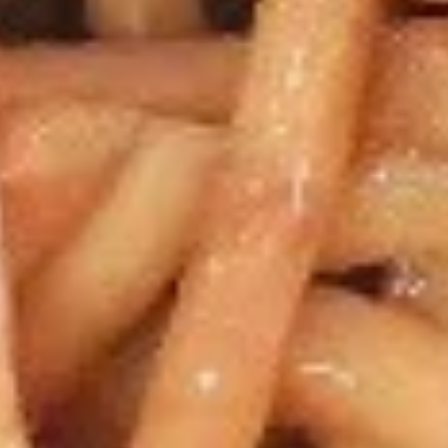
Edamame
Soup
w. Fried Noodles
15.
15. 云吞汤 Wonton Soup
云
吞
Pt. 小:
$3.85
汤
Qt. 大:
$5.35
Wonton
Soup
16.
16. 蛋花汤 Egg Drop Soup
蛋
花
Pt. 小:
$3.85
汤
Qt. 大:
$5.35
Egg