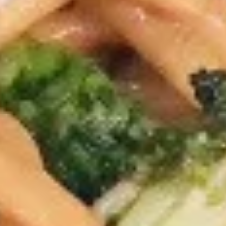
Asian Express - Radcliff
11:00AM - 9:30PM
Open
Store info
Call us
Lo Mein
Please note: requests for additional items or special
preparation may incur an
extra charge
not calculated on your
online order.
Appetizers
1.
1. 春卷 Egg Roll
春
卷
$1.99
Egg
Roll