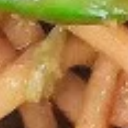
海
$2.95
卷
Spring
Roll
12.
(2)
12.泡菜 Homemade kimchi
泡
菜
$5.95
Homemade
kimchi
13.
13. 鸡翅 Chicken Wing（4）
鸡
翅
$7.95
Chicken
Wing（4）
14.
14.毛豆 Edamame
毛
豆
$5.25