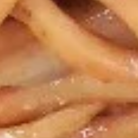
19.
Sour
19. 菜汤 Vegetable Soup
菜
Soup
汤
Pt. 小:
$4.35
Vegetable
Qt. 大:
$5.75
Soup
20.
20. 本楼汤 House Special Soup
本
(for 2)
楼
$7.75
汤
House
Special
Soup
Fried Rice
(for
2)
21.
21. 叉烧炒饭 Roast Pork Fried
叉
Rice
烧
Pt. 小:
$6.95
炒