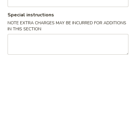
星
Noodle
洲
米
Special instructions
$12.55
粉
NOTE EXTRA CHARGES MAY BE INCURRED FOR ADDITIONS
Singapore
IN THIS SECTION
34.
Rice
34. 本楼米粉 House Special Rice
本
Noodle
Noodle
楼
$12.55
米
粉
House
35.
Special
35.鸡米粉 Chicken Rice Noodle
鸡
Rice
米
Noodle
$11.55
粉
Chicken
Rice
36.
Noodle
36. 牛米粉 Beef Rice Noodle
牛