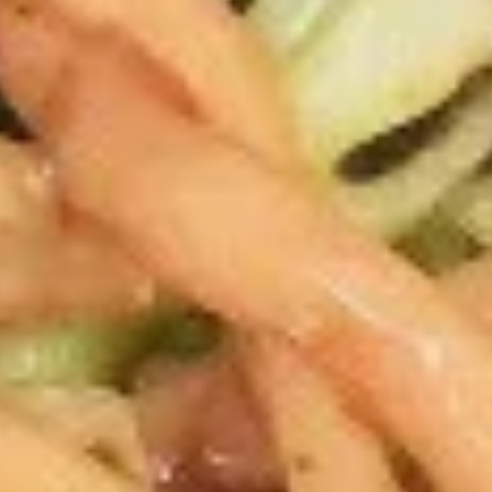
2.
2. 炸包 Fried Donut (10)
炸
包
$5.25
Fried
Donut
(10)
3.
3. 炸云吞 Fried Wonton (meat）
炸
(10)
云
$6.25
吞
Fried
Wonton
4.
(meat）
4. 炸虾 Fried Shrimp（12）
炸
(10)
虾
$6.95
Fried
Shrimp（12）