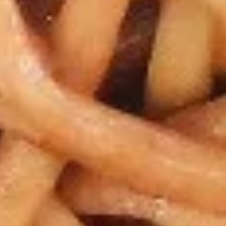
Drop
17.
Soup
17. 鸡饭汤 Chicken Rice Soup
鸡
饭
Pt. 小:
$3.65
汤
Qt. 大:
$4.65
Chicken
Rice
17.
Soup
17. 鸡汤面 Chicken Noodle Soup
鸡
汤
Pt. 小:
$3.65
面
Qt. 大:
$4.65
Chicken
Noodle
18.
Soup
18. 酸辣汤 Hot & Sour Soup
酸
辣
Pt. 小:
$4.55
汤
Qt. 大:
$6.25
Hot
&