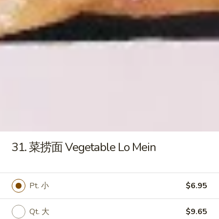
Qt. 大:
$9.55
饭
Roast
Pork
22.
22. 鸡炒饭 Chicken Fried Rice
Fried
鸡
Rice
炒
Pt. 小:
$6.95
饭
Qt. 大:
$9.55
Chicken
Fried
23.
Rice
23. 虾炒饭 Shrimp Fried Rice
虾
炒
Pt. 小:
$7.25
饭
Qt. 大:
$10.25
Shrimp
31. 菜捞面 Vegetable Lo Mein
Fried
24.
Rice
24. 牛炒饭 Beef Fried Rice
牛
Pt. 小
$6.95
炒
Pt. 小:
$7.25
饭
Qt. 大:
$10.25
Qt. 大
$9.65
Beef