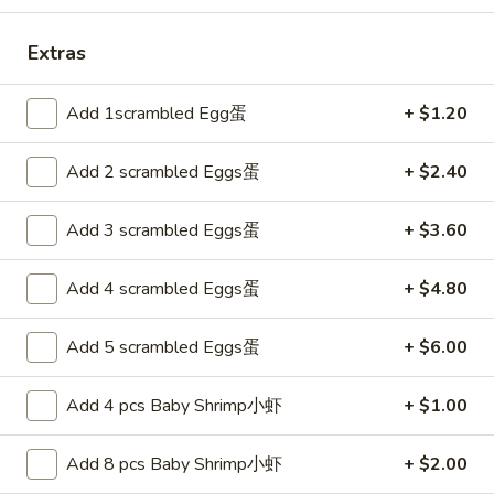
Fried
25.
Rice
Extras
25. 菜炒饭 Vegetable Fried Rice
菜
炒
Pt. 小:
$6.75
Add 1scrambled Egg蛋
+ $1.20
饭
Qt. 大:
$9.25
Vegetable
Fried
Add 2 scrambled Eggs蛋
+ $2.40
26.
Rice
26. 本楼炒饭 House Special Fried
本
Add 3 scrambled Eggs蛋
+ $3.60
Rice
楼
$10.55
炒
Add 4 scrambled Eggs蛋
+ $4.80
饭
House
Add 5 scrambled Eggs蛋
+ $6.00
净
Special
净炒饭 Plain Fried Rice
炒
Fried
饭
Add 4 pcs Baby Shrimp小虾
+ $1.00
Rice
Pt.:
$4.55
Plain
Qt.:
$6.55
Fried
Add 8 pcs Baby Shrimp小虾
+ $2.00
Rice