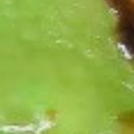
Dumpling（10）
Steamed 水饺:
$7.95
Fried 锅贴:
$7.95
9.
9. 薯条 French Fries
薯
条
$4.55
French
Fries
10.
10. 宝宝盘 Pu Pu Platter
宝
宝
Egg Roll, Crab Rangoon, Fried Shrimp,
Teriyaki Chicken, Sweet & Sour Chicken
盘
Pu
$14.95
Pu
Platter
11.
11. 上海卷 Spring Roll (2)
上