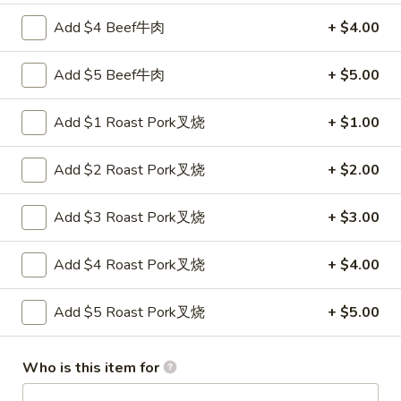
Lo
Add $4 Beef牛肉
+ $4.00
32.
Mein
32. 本楼捞面 House Lo Mein
本
Add $5 Beef牛肉
+ $5.00
楼
$10.95
捞
面
Add $1 Roast Pork叉烧
+ $1.00
House
净
Lo
Add $2 Roast Pork叉烧
+ $2.00
净捞面 Plain Lo Mein
捞
Mein
面
Pt. 小:
$5.55
Add $3 Roast Pork叉烧
+ $3.00
Plain
Qt. 大:
$7.85
Lo
Add $4 Roast Pork叉烧
+ $4.00
Mein
Chow Mei Fun
Add $5 Roast Pork叉烧
+ $5.00
Thin Rice Noodle
Who is this item for
33.
33. 星洲米粉Singapore Rice