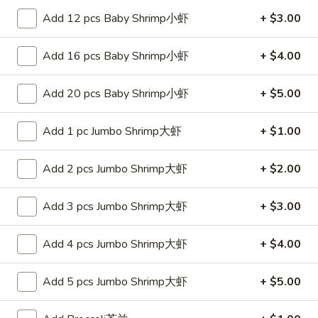
白
Add 12 pcs Baby Shrimp小虾
+ $3.00
白饭 Steamed White Rice
饭
Steamed
Pt 小:
$2.65
Add 16 pcs Baby Shrimp小虾
+ $4.00
White
Qt 大:
$4.25
Rice
Add 20 pcs Baby Shrimp小虾
+ $5.00
Lo Mein
Add 1 pc Jumbo Shrimp大虾
+ $1.00
Soft Noodle
Add 2 pcs Jumbo Shrimp大虾
+ $2.00
27.
27. 叉烧捞面 Roast Pork Lo Mein
叉
烧
Pt. 小:
$7.25
Add 3 pcs Jumbo Shrimp大虾
+ $3.00
捞
Qt. 大:
$10.25
面
Add 4 pcs Jumbo Shrimp大虾
+ $4.00
Roast
28.
Pork
28. 鸡捞面 Chicken Lo Mein
Add 5 pcs Jumbo Shrimp大虾
+ $5.00
鸡
Lo
捞
Mein
Pt. 小:
$7.25