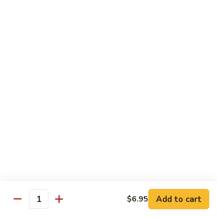
喱
$12.25
虾
Curry
Shrimp
Sweet & Sour
w. White Rice
80.
80. 甜酸肉 Sweet & Sour Pork
甜
酸
Pt. 小:
$8.15
肉
Qt. 大:
$11.35
Sweet
&
81.
Sour
81. 甜酸鸡 Sweet & Sour Chicken
甜
Pork
酸
Pt. 小:
$8.15
Add to cart
$6.95
鸡
Qt. 大:
$11.35
Quantity
Sweet