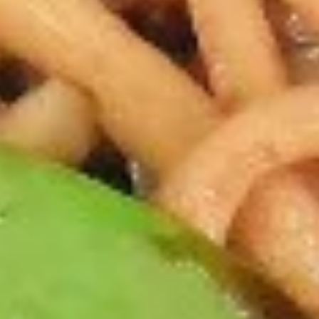
5.
5. 鸡串 Teriyaki Chicken (4)
鸡
串
$8.95
Teriyaki
Chicken
(4)
6.
6. 蟹角 Crab Rangoon (8)
蟹
角
$7.25
Crab
Rangoon
(8)
7.
7. 鸡块 Chicken Nuggets (10)
鸡
块
$5.45
Chicken
Nuggets
(10)
8.
8. Dumpling（10）