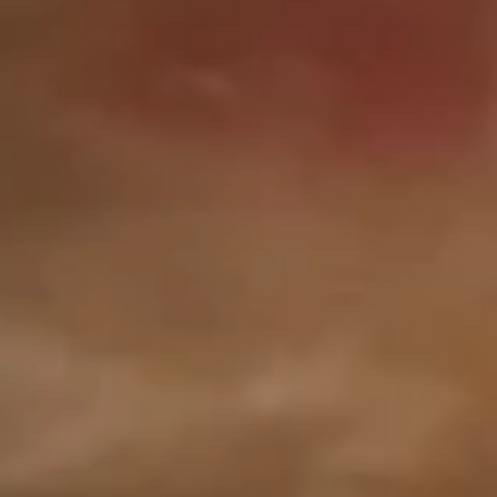
19.
Sour
19. 菜汤 Vegetable Soup
菜
Soup
汤
Pt. 小:
$4.35
Vegetable
Qt. 大:
$5.75
Soup
20.
20. 本楼汤 House Special Soup
本
(for 2)
楼
$7.75
汤
House
Special
Soup
Fried Rice
(for
2)
21.
21. 叉烧炒饭 Roast Pork Fried
叉
Rice
烧
Pt. 小:
$6.95
炒