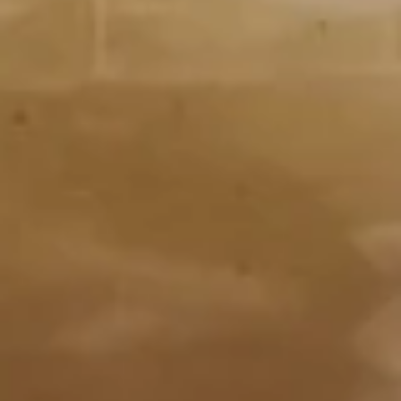
Edamame
Soup
w. Fried Noodles
15.
15. 云吞汤 Wonton Soup
云
吞
Pt. 小:
$3.85
汤
Qt. 大:
$5.35
Wonton
Soup
16.
16. 蛋花汤 Egg Drop Soup
蛋
花
Pt. 小:
$3.85
汤
Qt. 大:
$5.35
Egg