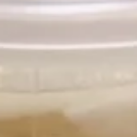
海
$2.95
卷
Spring
Roll
12.
(2)
12.泡菜 Homemade kimchi
泡
菜
$5.95
Homemade
kimchi
13.
13. 鸡翅 Chicken Wing（4）
鸡
翅
$7.95
Chicken
Wing（4）
14.
14.毛豆 Edamame
毛
豆
$5.25