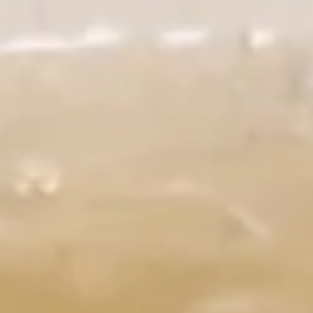
Asian Express - Radcliff
Opens at 11:00AM
Closed
Store info
Call us
Seafood
Please note: requests for additional items or special
preparation may incur an
extra charge
not calculated on your
online order.
Appetizers
1.
1. 春卷 Egg Roll
春
卷
$1.99
Egg
Roll