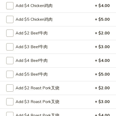
面
Qt. 大:
$10.25
Add $4 Chicken鸡肉
+ $4.00
Chicken
Lo
Add $5 Chicken鸡肉
+ $5.00
29.
Mein
29. 虾捞面 Shrimp Lo Mein
虾
捞
Pt. 小:
$7.55
Add $2 Beef牛肉
+ $2.00
面
Qt. 大:
$10.75
Shrimp
Add $3 Beef牛肉
+ $3.00
Lo
30.
Mein
30. 牛捞面 Beef Lo Mein
Add $4 Beef牛肉
+ $4.00
牛
捞
Pt. 小:
$7.55
Add $5 Beef牛肉
+ $5.00
面
Qt. 大:
$10.75
Beef
Lo
Add $2 Roast Pork叉烧
+ $2.00
31.
31. 菜捞面 Vegetable Lo Mein
Mein
菜
Add $3 Roast Pork叉烧
+ $3.00
捞
Pt. 小:
$6.95
面
Qt. 大:
$9.65
Vegetable
Add $4 Roast Pork叉烧
+ $4.00