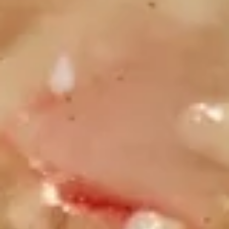
5.
5. 鸡串 Teriyaki Chicken (4)
鸡
串
$8.95
Teriyaki
Chicken
(4)
6.
6. 蟹角 Crab Rangoon (8)
蟹
角
$7.25
Crab
Rangoon
(8)
7.
7. 鸡块 Chicken Nuggets (10)
鸡
块
$5.45
Chicken
Nuggets
(10)
8.
8. Dumpling（10）