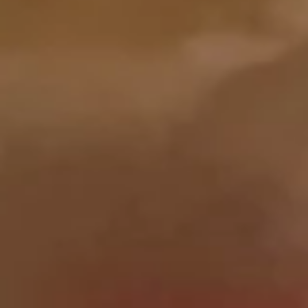
Drop
17.
Soup
17. 鸡饭汤 Chicken Rice Soup
鸡
饭
Pt. 小:
$3.65
汤
Qt. 大:
$4.65
Chicken
Rice
17.
Soup
17. 鸡汤面 Chicken Noodle Soup
鸡
汤
Pt. 小:
$3.65
面
Qt. 大:
$4.65
Chicken
Noodle
18.
Soup
18. 酸辣汤 Hot & Sour Soup
酸
辣
Pt. 小:
$4.55
汤
Qt. 大:
$6.25
Hot
&