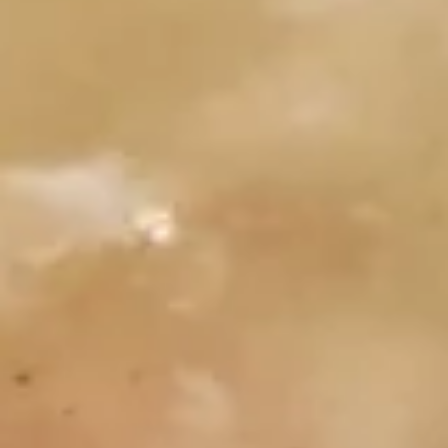
2.
2. 炸包 Fried Donut (10)
炸
包
$5.25
Fried
Donut
(10)
3.
3. 炸云吞 Fried Wonton (meat）
炸
(10)
云
$6.25
吞
Fried
Wonton
4.
(meat）
4. 炸虾 Fried Shrimp（12）
炸
(10)
虾
$6.95
Fried
Shrimp（12）