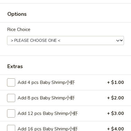
Fried
25.
Rice
Options
25. 菜炒饭 Vegetable Fried Rice
菜
炒
Pt. 小:
$6.75
Rice Choice
饭
Qt. 大:
$9.25
Vegetable
Fried
26.
Rice
26. 本楼炒饭 House Special Fried
本
Rice
楼
Extras
$10.55
炒
饭
Add 4 pcs Baby Shrimp小虾
+ $1.00
House
净
Special
净炒饭 Plain Fried Rice
Add 8 pcs Baby Shrimp小虾
+ $2.00
炒
Fried
饭
Rice
Pt.:
$4.55
Add 12 pcs Baby Shrimp小虾
+ $3.00
Plain
Qt.:
$6.55
Fried
Rice
Add 16 pcs Baby Shrimp小虾
+ $4.00