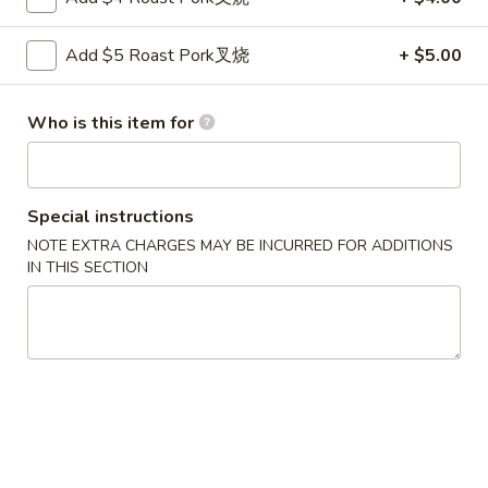
Lo
32.
Mein
Add $5 Roast Pork叉烧
+ $5.00
32. 本楼捞面 House Lo Mein
本
楼
$10.95
捞
Who is this item for
面
House
净
Lo
净捞面 Plain Lo Mein
Special instructions
捞
Mein
NOTE EXTRA CHARGES MAY BE INCURRED FOR ADDITIONS
面
Pt. 小:
$5.55
IN THIS SECTION
Plain
Qt. 大:
$7.85
Lo
Mein
Chow Mei Fun
Thin Rice Noodle
33.
33. 星洲米粉Singapore Rice