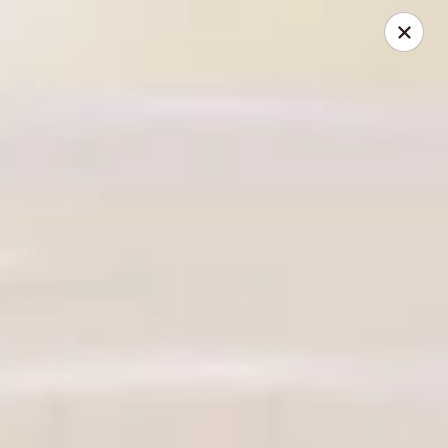
Please be informed that our Drive Thru is only available for
small vehicles
Dine-in is OPEN
Asian Express - Radcliff
525 N Dixie Blvd Radcliff, KY 40160
Pick up
Select Time