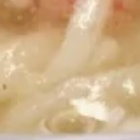
Dumpling（10）
Steamed 水饺:
$7.95
Fried 锅贴:
$7.95
9.
9. 薯条 French Fries
薯
条
$4.55
French
Fries
10.
10. 宝宝盘 Pu Pu Platter
宝
宝
Egg Roll, Crab Rangoon, Fried Shrimp,
Teriyaki Chicken, Sweet & Sour Chicken
盘
Pu
$14.95
Pu
Platter
11.
11. 上海卷 Spring Roll (2)
上