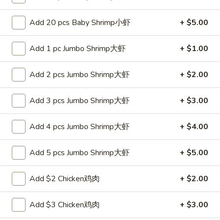
白
白饭 Steamed White Rice
饭
Add 20 pcs Baby Shrimp小虾
+ $5.00
Steamed
Pt 小:
$2.65
White
Qt 大:
$4.25
Add 1 pc Jumbo Shrimp大虾
+ $1.00
Rice
Add 2 pcs Jumbo Shrimp大虾
+ $2.00
Lo Mein
Soft Noodle
Add 3 pcs Jumbo Shrimp大虾
+ $3.00
27.
27. 叉烧捞面 Roast Pork Lo Mein
Add 4 pcs Jumbo Shrimp大虾
+ $4.00
叉
烧
Pt. 小:
$7.25
Add 5 pcs Jumbo Shrimp大虾
+ $5.00
捞
Qt. 大:
$10.25
面
Roast
Add $2 Chicken鸡肉
+ $2.00
28.
Pork
28. 鸡捞面 Chicken Lo Mein
鸡
Lo
Add $3 Chicken鸡肉
+ $3.00
捞
Mein
Pt. 小:
$7.25