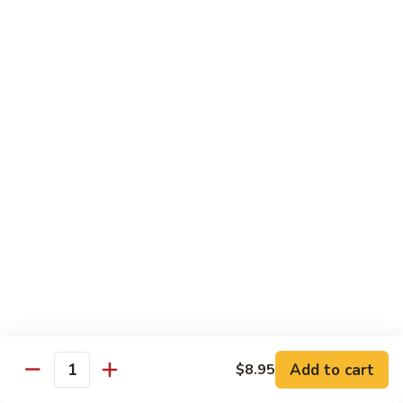
喱
$12.25
虾
Curry
Shrimp
Sweet & Sour
w. White Rice
80.
80. 甜酸肉 Sweet & Sour Pork
甜
酸
Pt. 小:
$8.15
肉
Qt. 大:
$11.35
Sweet
&
81.
Sour
81. 甜酸鸡 Sweet & Sour Chicken
甜
Pork
酸
Pt. 小:
$8.15
Add to cart
$8.95
鸡
Qt. 大:
$11.35
Quantity
Sweet