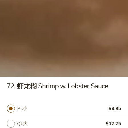
Qt. 大:
$9.55
饭
Roast
Pork
22.
22. 鸡炒饭 Chicken Fried Rice
Fried
鸡
Rice
炒
Pt. 小:
$6.95
饭
Qt. 大:
$9.55
Chicken
Fried
23.
Rice
23. 虾炒饭 Shrimp Fried Rice
虾
炒
Pt. 小:
$7.25
饭
Qt. 大:
$10.25
Shrimp
72. 虾龙糊 Shrimp w. Lobster Sauce
Fried
24.
Rice
24. 牛炒饭 Beef Fried Rice
牛
Pt.小
$8.95
炒
Pt. 小:
$7.25
饭
Qt. 大:
$10.25
Qt.大
$12.25
Beef