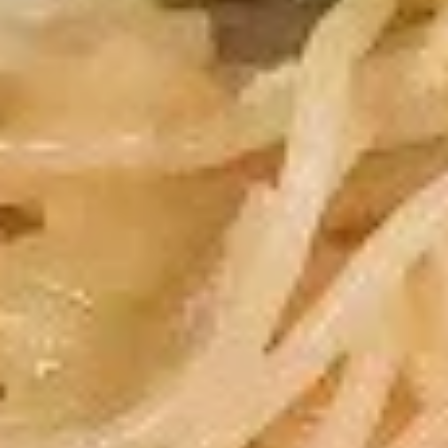
2.
2. 炸包 Fried Donut (10)
炸
包
$5.25
Fried
Donut
(10)
3.
3. 炸云吞 Fried Wonton (meat）
炸
(10)
云
$6.25
吞
Fried
Wonton
4.
(meat）
4. 炸虾 Fried Shrimp（12）
炸
(10)
虾
$6.95
Fried
Shrimp（12）