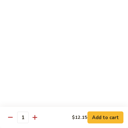
喱
$12.25
虾
Curry
Shrimp
Sweet & Sour
w. White Rice
80.
80. 甜酸肉 Sweet & Sour Pork
甜
酸
Pt. 小:
$8.15
肉
Qt. 大:
$11.35
Sweet
&
81.
Sour
81. 甜酸鸡 Sweet & Sour Chicken
甜
Pork
酸
Pt. 小:
$8.15
Add to cart
$12.15
鸡
Qt. 大:
$11.35
Quantity
Sweet