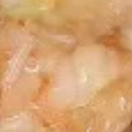
Drop
17.
Soup
17. 鸡饭汤 Chicken Rice Soup
鸡
饭
Pt. 小:
$3.65
汤
Qt. 大:
$4.65
Chicken
Rice
17.
Soup
17. 鸡汤面 Chicken Noodle Soup
鸡
汤
Pt. 小:
$3.65
面
Qt. 大:
$4.65
Chicken
Noodle
18.
Soup
18. 酸辣汤 Hot & Sour Soup
酸
辣
Pt. 小:
$4.55
汤
Qt. 大:
$6.25
Hot
&