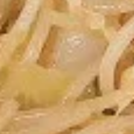
Dumpling（10）
Steamed 水饺:
$7.95
Fried 锅贴:
$7.95
9.
9. 薯条 French Fries
薯
条
$4.55
French
Fries
10.
10. 宝宝盘 Pu Pu Platter
宝
宝
Egg Roll, Crab Rangoon, Fried Shrimp,
Teriyaki Chicken, Sweet & Sour Chicken
盘
Pu
$14.95
Pu
Platter
11.
11. 上海卷 Spring Roll (2)
上