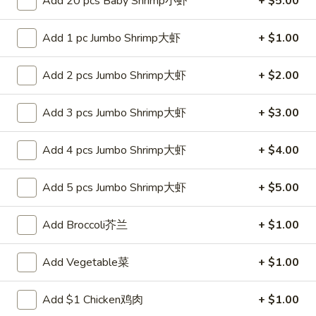
Add 20 pcs Baby Shrimp小虾
+ $5.00
白
白饭 Steamed White Rice
饭
Add 1 pc Jumbo Shrimp大虾
+ $1.00
Steamed
Pt 小:
$2.65
White
Qt 大:
$4.25
Add 2 pcs Jumbo Shrimp大虾
+ $2.00
Rice
Add 3 pcs Jumbo Shrimp大虾
+ $3.00
Lo Mein
Soft Noodle
Add 4 pcs Jumbo Shrimp大虾
+ $4.00
27.
27. 叉烧捞面 Roast Pork Lo Mein
叉
Add 5 pcs Jumbo Shrimp大虾
+ $5.00
烧
Pt. 小:
$7.25
捞
Qt. 大:
$10.25
Add Broccoli芥兰
+ $1.00
面
Roast
Add Vegetable菜
+ $1.00
28.
Pork
28. 鸡捞面 Chicken Lo Mein
鸡
Lo
Add $1 Chicken鸡肉
+ $1.00
捞
Mein
Pt. 小:
$7.25