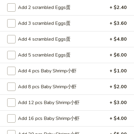
Fried
Add 2 scrambled Eggs蛋
+ $2.40
25.
Rice
25. 菜炒饭 Vegetable Fried Rice
菜
Add 3 scrambled Eggs蛋
+ $3.60
炒
Pt. 小:
$6.75
饭
Qt. 大:
$9.25
Vegetable
Add 4 scrambled Eggs蛋
+ $4.80
Fried
26.
Rice
Add 5 scrambled Eggs蛋
+ $6.00
26. 本楼炒饭 House Special Fried
本
Rice
楼
Add 4 pcs Baby Shrimp小虾
+ $1.00
$10.55
炒
饭
Add 8 pcs Baby Shrimp小虾
+ $2.00
House
净
Special
净炒饭 Plain Fried Rice
炒
Add 12 pcs Baby Shrimp小虾
+ $3.00
Fried
饭
Rice
Pt.:
$4.55
Plain
Qt.:
$6.55
Add 16 pcs Baby Shrimp小虾
+ $4.00
Fried
Rice