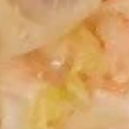
Edamame
Soup
w. Fried Noodles
15.
15. 云吞汤 Wonton Soup
云
吞
Pt. 小:
$3.85
汤
Qt. 大:
$5.35
Wonton
Soup
16.
16. 蛋花汤 Egg Drop Soup
蛋
花
Pt. 小:
$3.85
汤
Qt. 大:
$5.35
Egg