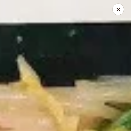
Please be informed that our Drive Thru is only available for
small vehicles
Dine-in is OPEN
Asian Express - Radcliff
525 N Dixie Blvd Radcliff, KY 40160
Pick up
Select Time