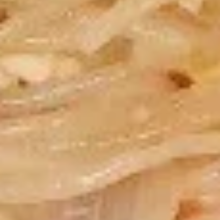
海
$2.95
卷
Spring
Roll
12.
(2)
12.泡菜 Homemade kimchi
泡
菜
$5.95
Homemade
kimchi
13.
13. 鸡翅 Chicken Wing（4）
鸡
翅
$7.95
Chicken
Wing（4）
14.
14.毛豆 Edamame
毛
豆
$5.25