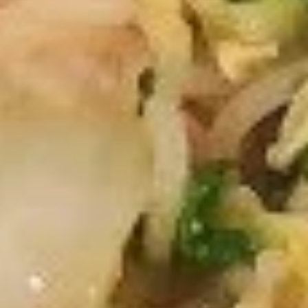
Asian Express - Radcliff
Opens at 11:30AM
Closed
Store info
Call us
Chow Mei Fun
Please note: requests for additional items or special
preparation may incur an
extra charge
not calculated on your
online order.
Appetizers
1.
1. 春卷 Egg Roll
春
卷
$1.99
Egg
Roll