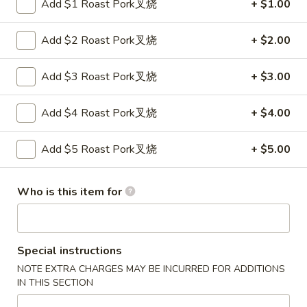
Add $1 Roast Pork叉烧
+ $1.00
Lo
32.
Mein
32. 本楼捞面 House Lo Mein
Add $2 Roast Pork叉烧
+ $2.00
本
楼
$10.95
捞
Add $3 Roast Pork叉烧
+ $3.00
面
House
Add $4 Roast Pork叉烧
+ $4.00
净
Lo
净捞面 Plain Lo Mein
捞
Mein
Add $5 Roast Pork叉烧
+ $5.00
面
Pt. 小:
$5.55
Plain
Qt. 大:
$7.85
Lo
Who is this item for
Mein
Chow Mei Fun
Special instructions
Thin Rice Noodle
NOTE EXTRA CHARGES MAY BE INCURRED FOR ADDITIONS
IN THIS SECTION
33.
33. 星洲米粉Singapore Rice