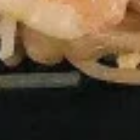
19.
Sour
19. 菜汤 Vegetable Soup
菜
Soup
汤
Pt. 小:
$4.35
Vegetable
Qt. 大:
$5.75
Soup
20.
20. 本楼汤 House Special Soup
本
(for 2)
楼
$7.75
汤
House
Special
Soup
Fried Rice
(for
2)
21.
21. 叉烧炒饭 Roast Pork Fried
叉
Rice
烧
Pt. 小:
$6.95
炒