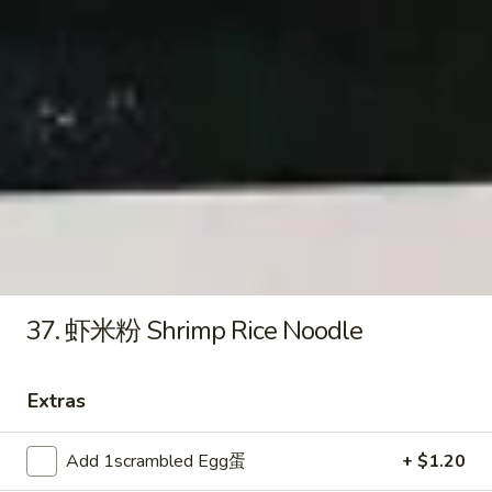
Qt. 大:
$9.55
饭
Roast
Pork
22.
22. 鸡炒饭 Chicken Fried Rice
Fried
鸡
Rice
炒
Pt. 小:
$6.95
饭
Qt. 大:
$9.55
Chicken
Fried
23.
Rice
23. 虾炒饭 Shrimp Fried Rice
虾
炒
Pt. 小:
$7.25
饭
Qt. 大:
$10.25
Shrimp
37. 虾米粉 Shrimp Rice Noodle
Fried
24.
Rice
24. 牛炒饭 Beef Fried Rice
Extras
牛
炒
Pt. 小:
$7.25
饭
Qt. 大:
$10.25
Add 1scrambled Egg蛋
+ $1.20
Beef