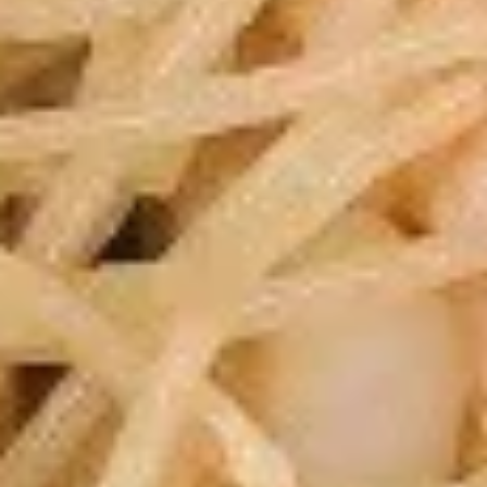
5.
5. 鸡串 Teriyaki Chicken (4)
鸡
串
$8.95
Teriyaki
Chicken
(4)
6.
6. 蟹角 Crab Rangoon (8)
蟹
角
$7.25
Crab
Rangoon
(8)
7.
7. 鸡块 Chicken Nuggets (10)
鸡
块
$5.45
Chicken
Nuggets
(10)
8.
8. Dumpling（10）