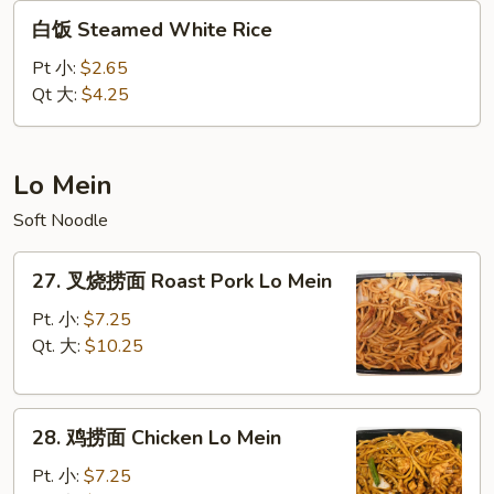
白
白饭 Steamed White Rice
饭
Steamed
Pt 小:
$2.65
White
Qt 大:
$4.25
Rice
Lo Mein
Soft Noodle
27.
27. 叉烧捞面 Roast Pork Lo Mein
叉
烧
Pt. 小:
$7.25
捞
Qt. 大:
$10.25
面
Roast
28.
Pork
28. 鸡捞面 Chicken Lo Mein
鸡
Lo
捞
Mein
Pt. 小:
$7.25