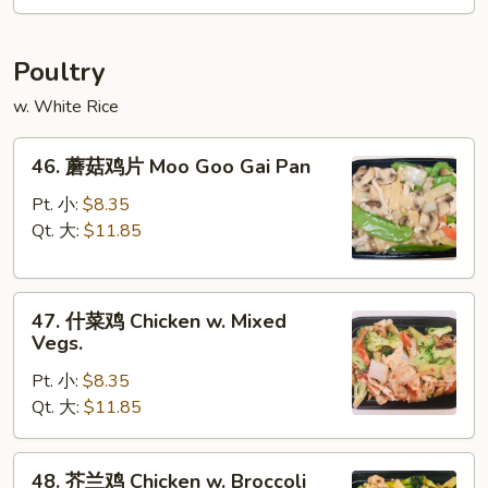
Foo
Young
Poultry
w. White Rice
46.
46. 蘑菇鸡片 Moo Goo Gai Pan
蘑
菇
Pt. 小:
$8.35
鸡
Qt. 大:
$11.85
片
Moo
47.
Goo
47. 什菜鸡 Chicken w. Mixed
什
Gai
Vegs.
菜
Pan
Pt. 小:
$8.35
鸡
Qt. 大:
$11.85
Chicken
w.
Mixed
48.
48. 芥兰鸡 Chicken w. Broccoli