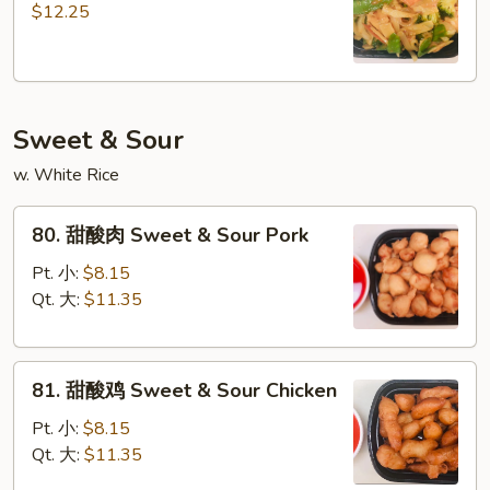
喱
$12.25
虾
Curry
Shrimp
Sweet & Sour
w. White Rice
80.
80. 甜酸肉 Sweet & Sour Pork
甜
酸
Pt. 小:
$8.15
肉
Qt. 大:
$11.35
Sweet
&
81.
Sour
81. 甜酸鸡 Sweet & Sour Chicken
甜
Pork
酸
Pt. 小:
$8.15
鸡
Qt. 大:
$11.35
Sweet