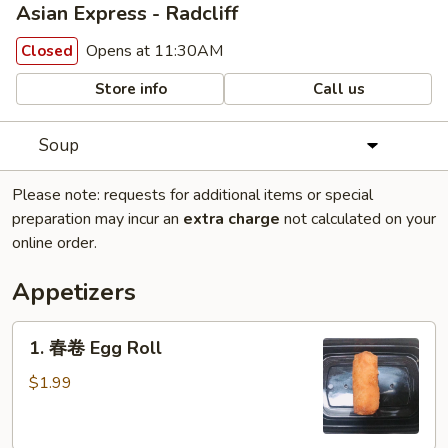
Asian Express - Radcliff
Opens at 11:30AM
Closed
Store info
Call us
Soup
Please note: requests for additional items or special
preparation may incur an
extra charge
not calculated on your
online order.
Appetizers
1.
1. 春卷 Egg Roll
春
卷
$1.99
Egg
Roll