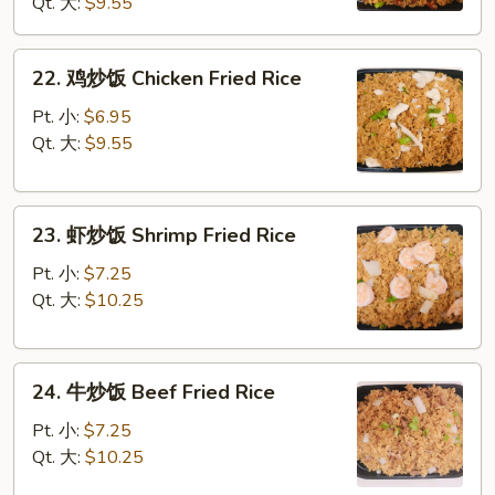
Qt. 大:
$9.55
饭
Roast
Pork
22.
22. 鸡炒饭 Chicken Fried Rice
Fried
鸡
Rice
炒
Pt. 小:
$6.95
饭
Qt. 大:
$9.55
Chicken
Fried
23.
Rice
23. 虾炒饭 Shrimp Fried Rice
虾
炒
Pt. 小:
$7.25
饭
Qt. 大:
$10.25
Shrimp
Fried
24.
Rice
24. 牛炒饭 Beef Fried Rice
牛
炒
Pt. 小:
$7.25
饭
Qt. 大:
$10.25
Beef