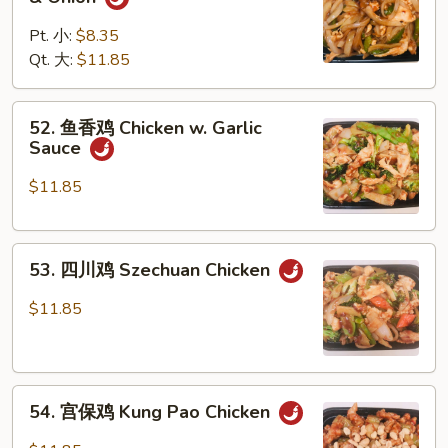
椒
洋
Pt. 小:
$8.35
葱
Qt. 大:
$11.85
鸡
Chicken
52.
52. 鱼香鸡 Chicken w. Garlic
w.
鱼
Sauce
Pepper
香
&
鸡
$11.85
Onion
Chicken
w.
53.
Garlic
53. 四川鸡 Szechuan Chicken
四
Sauce
川
$11.85
鸡
Szechuan
Chicken
54.
54. 宫保鸡 Kung Pao Chicken
宫
保