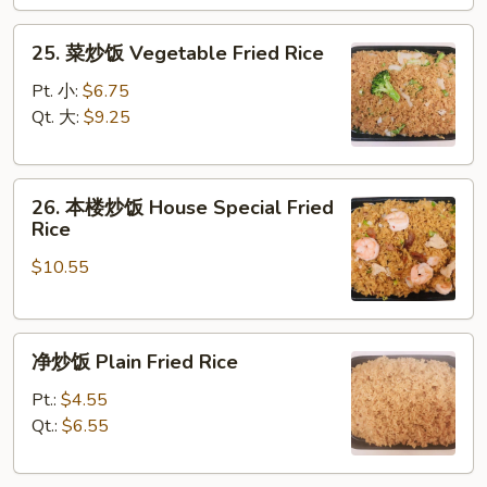
Fried
25.
Rice
25. 菜炒饭 Vegetable Fried Rice
菜
炒
Pt. 小:
$6.75
饭
Qt. 大:
$9.25
Vegetable
Fried
26.
Rice
26. 本楼炒饭 House Special Fried
本
Rice
楼
$10.55
炒
饭
House
净
Special
净炒饭 Plain Fried Rice
炒
Fried
饭
Rice
Pt.:
$4.55
Plain
Qt.:
$6.55
Fried
Rice