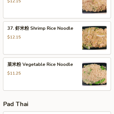
米
$12.15
粉
Beef
Rice
37.
Noodle
37. 虾米粉 Shrimp Rice Noodle
虾
米
$12.15
粉
Shrimp
Rice
菜
Noodle
菜米粉 Vegetable Rice Noodle
米
粉
$11.25
Vegetable
Rice
Noodle
Pad Thai