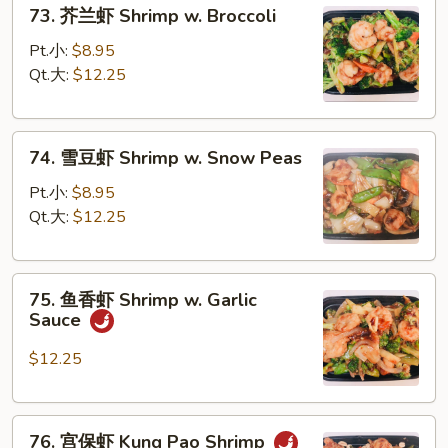
73.
73. 芥兰虾 Shrimp w. Broccoli
Sauce
芥
兰
Pt.小:
$8.95
虾
Qt.大:
$12.25
Shrimp
w.
74.
Broccoli
74. 雪豆虾 Shrimp w. Snow Peas
雪
豆
Pt.小:
$8.95
虾
Qt.大:
$12.25
Shrimp
w.
75.
Snow
75. 鱼香虾 Shrimp w. Garlic
鱼
Peas
Sauce
香
虾
$12.25
Shrimp
w.
76.
Garlic
76. 宫保虾 Kung Pao Shrimp