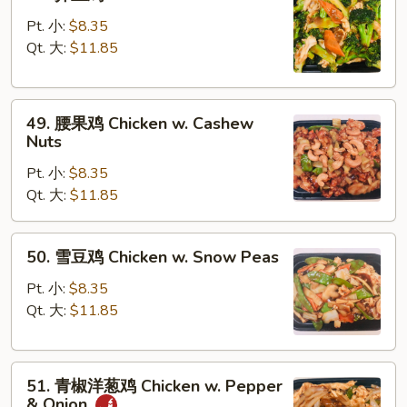
Vegs.
芥
兰
Pt. 小:
$8.35
鸡
Qt. 大:
$11.85
Chicken
w.
49.
Broccoli
49. 腰果鸡 Chicken w. Cashew
腰
Nuts
果
Pt. 小:
$8.35
鸡
Qt. 大:
$11.85
Chicken
w.
Cashew
50.
50. 雪豆鸡 Chicken w. Snow Peas
Nuts
雪
豆
Pt. 小:
$8.35
鸡
Qt. 大:
$11.85
Chicken
w.
51.
Snow
51. 青椒洋葱鸡 Chicken w. Pepper
青
Peas
& Onion