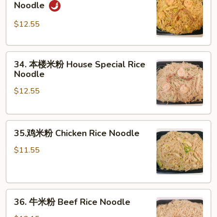
星
Noodle
洲
米
$12.55
粉
Singapore
34.
Rice
34. 本楼米粉 House Special Rice
本
Noodle
Noodle
楼
$12.55
米
粉
House
35.
Special
35.鸡米粉 Chicken Rice Noodle
鸡
Rice
米
Noodle
$11.55
粉
Chicken
Rice
36.
Noodle
36. 牛米粉 Beef Rice Noodle
牛