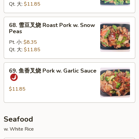
Qt. 大:
$11.85
烧
Roast
Pork
68.
68. 雪豆叉烧 Roast Pork w. Snow
w.
雪
Peas
Broccoli
豆
Pt. 小:
$8.35
叉
Qt. 大:
$11.85
烧
Roast
Pork
69.
69. 鱼香叉烧 Pork w. Garlic Sauce
w.
鱼
Snow
香
Peas
叉
$11.85
烧
Pork
w.
Seafood
Garlic
Sauce
w. White Rice