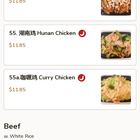
$11.85
鸡
Kung
Pao
55.
Chicken
55. 湖南鸡 Hunan Chicken
湖
南
$11.85
鸡
Hunan
Chicken
55a.
55a.咖喱鸡 Curry Chicken
咖
喱
$11.85
鸡
Curry
Chicken
Beef
w. White Rice