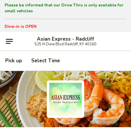
Please be informed that our Drive Thru is only available for
small vehicles
Dine-in is OPEN
Asian Express - Radcliff
525 N Dixie Blvd Radcliff, KY 40160
Pick up
Select Time