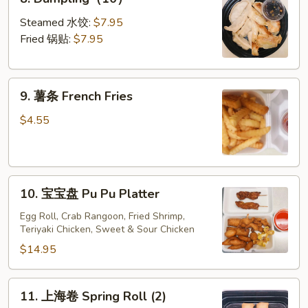
Dumpling（10）
Steamed 水饺:
$7.95
Fried 锅贴:
$7.95
9.
9. 薯条 French Fries
薯
条
$4.55
French
Fries
10.
10. 宝宝盘 Pu Pu Platter
宝
宝
Egg Roll, Crab Rangoon, Fried Shrimp,
Teriyaki Chicken, Sweet & Sour Chicken
盘
Pu
$14.95
Pu
Platter
11.
11. 上海卷 Spring Roll (2)
上