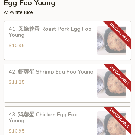
Egg Foo Young
w. White Rice
41.
41. 叉烧蓉蛋 Roast Pork Egg Foo
叉
Young
烧
$10.95
蓉
蛋
Roast
42.
Pork
42. 虾蓉蛋 Shrimp Egg Foo Young
虾
Egg
蓉
Foo
$11.25
蛋
Young
Shrimp
Egg
43.
Foo
43. 鸡蓉蛋 Chicken Egg Foo
鸡
Young
Young
蓉
$10.95
蛋