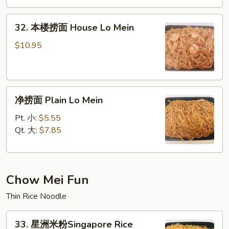
Lo
32.
Mein
32. 本楼捞面 House Lo Mein
本
楼
$10.95
捞
面
House
净
Lo
净捞面 Plain Lo Mein
捞
Mein
面
Pt. 小:
$5.55
Plain
Qt. 大:
$7.85
Lo
Mein
Chow Mei Fun
Thin Rice Noodle
33.
33. 星洲米粉Singapore Rice