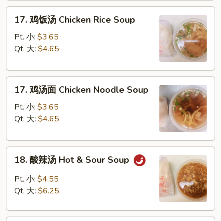
Drop
17.
Soup
17. 鸡饭汤 Chicken Rice Soup
鸡
饭
Pt. 小:
$3.65
汤
Qt. 大:
$4.65
Chicken
Rice
17.
Soup
17. 鸡汤面 Chicken Noodle Soup
鸡
汤
Pt. 小:
$3.65
面
Qt. 大:
$4.65
Chicken
Noodle
18.
Soup
18. 酸辣汤 Hot & Sour Soup
酸
辣
Pt. 小:
$4.55
汤
Qt. 大:
$6.25
Hot
&