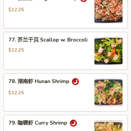
宫
Sauce
保
$12.25
虾
Kung
Pao
77.
Shrimp
77. 芥兰干贝 Scallop w. Broccoli
芥
兰
$12.25
干
贝
Scallop
78.
w.
78. 湖南虾 Hunan Shrimp
湖
Broccoli
南
$12.25
虾
Hunan
Shrimp
79.
79. 咖喱虾 Curry Shrimp
咖