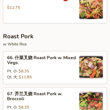
四
川
$12.75
牛
Szechuan
Beef
Roast Pork
w. White Rice
66.
66. 什菜叉烧 Roast Pork w. Mixed
什
Vegs.
菜
Pt. 小:
$8.35
叉
Qt. 大:
$11.85
烧
Roast
Pork
67.
67. 芥兰叉烧 Roast Pork w.
w.
芥
Broccoli
Mixed
兰
Vegs.
Pt. 小:
$8.35
叉