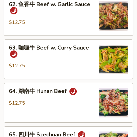
62. 鱼香牛 Beef w. Garlic Sauce
Vegetables
鱼
香
牛
$12.75
Beef
w.
63.
Garlic
63. 咖喱牛 Beef w. Curry Sauce
咖
Sauce
喱
牛
$12.75
Beef
w.
64.
Curry
64. 湖南牛 Hunan Beef
湖
Sauce
南
$12.75
牛
Hunan
Beef
65.
65. 四川牛 Szechuan Beef