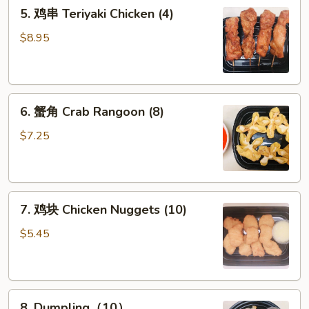
5.
5. 鸡串 Teriyaki Chicken (4)
鸡
串
$8.95
Teriyaki
Chicken
(4)
6.
6. 蟹角 Crab Rangoon (8)
蟹
角
$7.25
Crab
Rangoon
(8)
7.
7. 鸡块 Chicken Nuggets (10)
鸡
块
$5.45
Chicken
Nuggets
(10)
8.
8. Dumpling（10）