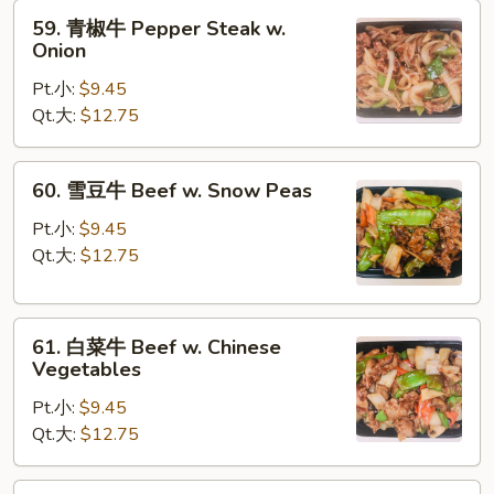
59.
Mushroom
59. 青椒牛 Pepper Steak w.
青
Onion
椒
Pt.小:
$9.45
牛
Qt.大:
$12.75
Pepper
Steak
w.
60.
60. 雪豆牛 Beef w. Snow Peas
Onion
雪
豆
Pt.小:
$9.45
牛
Qt.大:
$12.75
Beef
w.
61.
Snow
61. 白菜牛 Beef w. Chinese
白
Peas
Vegetables
菜
Pt.小:
$9.45
牛
Qt.大:
$12.75
Beef
w.
Chinese
62.