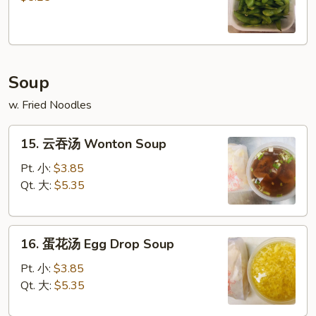
Edamame
Soup
w. Fried Noodles
15.
15. 云吞汤 Wonton Soup
云
吞
Pt. 小:
$3.85
汤
Qt. 大:
$5.35
Wonton
Soup
16.
16. 蛋花汤 Egg Drop Soup
蛋
花
Pt. 小:
$3.85
汤
Qt. 大:
$5.35
Egg