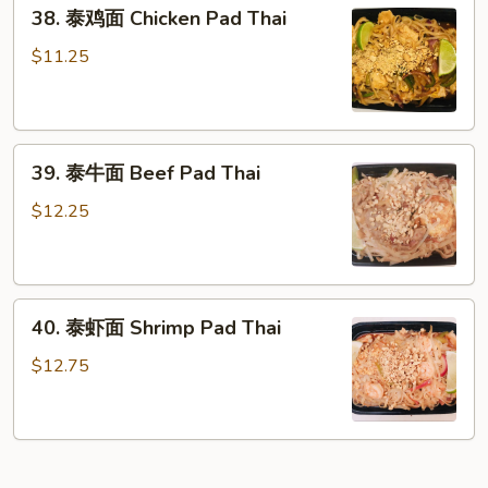
38.
38. 泰鸡面 Chicken Pad Thai
泰
鸡
$11.25
面
Chicken
Pad
39.
Thai
39. 泰牛面 Beef Pad Thai
泰
牛
$12.25
面
Beef
Pad
40.
Thai
40. 泰虾面 Shrimp Pad Thai
泰
虾
$12.75
面
Shrimp
Pad
Thai