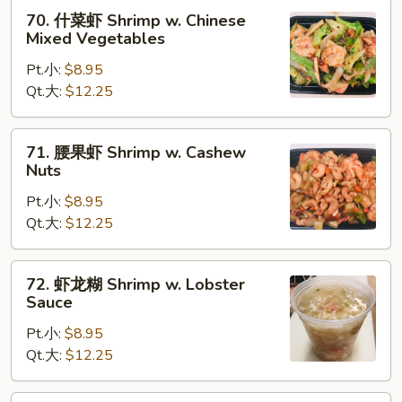
70.
70. 什菜虾 Shrimp w. Chinese
什
Mixed Vegetables
菜
Pt.小:
$8.95
虾
Qt.大:
$12.25
Shrimp
w.
Chinese
71.
71. 腰果虾 Shrimp w. Cashew
Mixed
腰
Nuts
Vegetables
果
Pt.小:
$8.95
虾
Qt.大:
$12.25
Shrimp
w.
Cashew
72.
72. 虾龙糊 Shrimp w. Lobster
Nuts
虾
Sauce
龙
Pt.小:
$8.95
糊
Qt.大:
$12.25
Shrimp
w.
Lobster