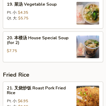
19.
Sour
19. 菜汤 Vegetable Soup
菜
Soup
汤
Pt. 小:
$4.35
Vegetable
Qt. 大:
$5.75
Soup
20.
20. 本楼汤 House Special Soup
本
(for 2)
楼
$7.75
汤
House
Special
Soup
Fried Rice
(for
2)
21.
21. 叉烧炒饭 Roast Pork Fried
叉
Rice
烧
Pt. 小:
$6.95
炒