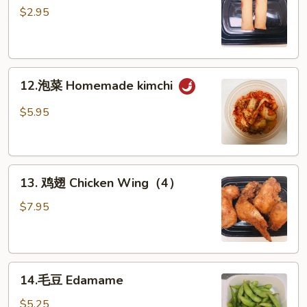
海
$2.95
卷
Spring
Roll
12.
(2)
12.泡菜 Homemade kimchi
泡
菜
$5.95
Homemade
kimchi
13.
13. 鸡翅 Chicken Wing（4）
鸡
翅
$7.95
Chicken
Wing（4）
14.
14.毛豆 Edamame
毛
豆
$5.25