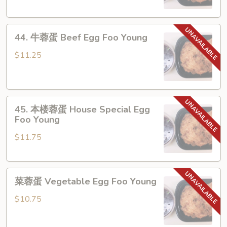
Chicken
Egg
44.
Foo
44. 牛蓉蛋 Beef Egg Foo Young
牛
Young
蓉
$11.25
蛋
Beef
Egg
45.
Foo
45. 本楼蓉蛋 House Special Egg
本
Young
Foo Young
楼
$11.75
蓉
蛋
House
菜
Special
菜蓉蛋 Vegetable Egg Foo Young
蓉
Egg
蛋
Foo
$10.75
Vegetable
Young
Egg