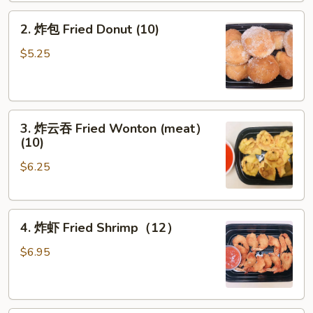
2.
2. 炸包 Fried Donut (10)
炸
包
$5.25
Fried
Donut
(10)
3.
3. 炸云吞 Fried Wonton (meat）
炸
(10)
云
$6.25
吞
Fried
Wonton
4.
(meat）
4. 炸虾 Fried Shrimp（12）
炸
(10)
虾
$6.95
Fried
Shrimp（12）